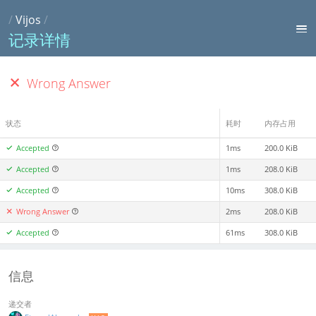
/
Vijos
/
记录详情
Wrong Answer
状态
耗时
内存占用
Accepted
1ms
200.0 KiB
Accepted
1ms
208.0 KiB
Accepted
10ms
308.0 KiB
Wrong Answer
2ms
208.0 KiB
Accepted
61ms
308.0 KiB
信息
递交者