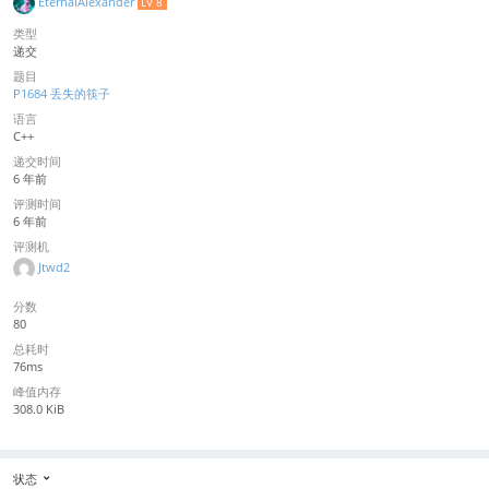
EternalAlexander
LV 8
类型
递交
题目
P1684 丢失的筷子
语言
C++
递交时间
6 年前
评测时间
6 年前
评测机
Jtwd2
分数
80
总耗时
76ms
峰值内存
308.0 KiB
状态