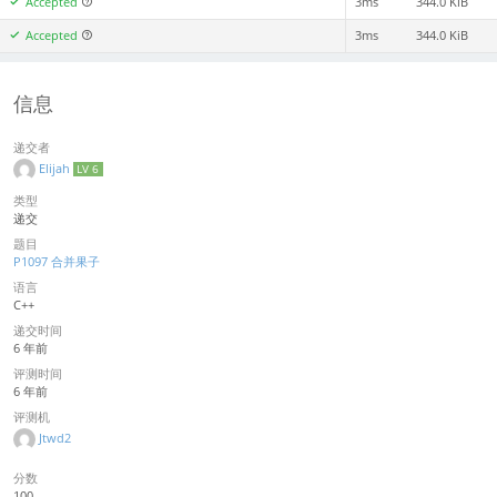
Accepted
3ms
344.0 KiB
Accepted
3ms
344.0 KiB
信息
递交者
Elijah
LV 6
类型
递交
题目
P1097 合并果子
语言
C++
递交时间
6 年前
评测时间
6 年前
评测机
Jtwd2
分数
100