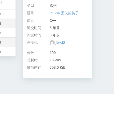
用
类型
递交
题目
P1684 丢失的筷子
B
语言
C++
B
递交时间
6 年前
B
评测时间
6 年前
评测机
Jtwd2
B
B
分数
100
总耗时
185ms
峰值内存
308.0 KiB