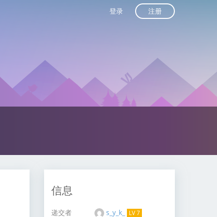
注册
登录
信息
递交者
s_y_k_
LV 7