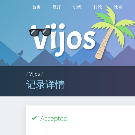
首页
题库
训练
讨论
比赛
/
Vijos
/
记录详情
Accepted