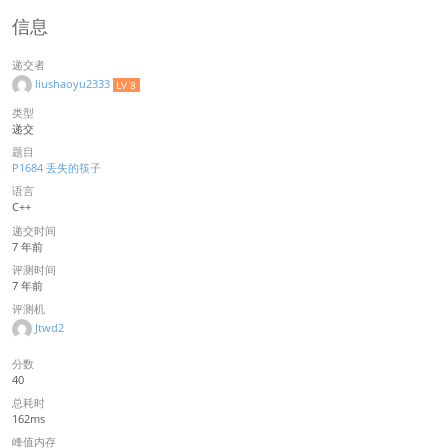
信息
递交者
liushaoyu2333
LV 8
类型
递交
题目
P1684 丢失的筷子
语言
C++
递交时间
7 年前
评测时间
7 年前
评测机
Jtwd2
分数
40
总耗时
162ms
峰值内存