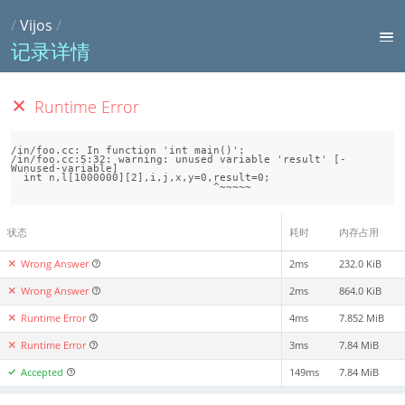
/
Vijos
/
记录详情
Runtime Error
/in/foo.cc: In function 'int main()':

/in/foo.cc:5:32: warning: unused variable 'result' [-
Wunused-variable]

  int n,l[1000000][2],i,j,x,y=0,result=0;

状态
耗时
内存占用
Wrong Answer
2ms
232.0 KiB
Wrong Answer
2ms
864.0 KiB
Runtime Error
4ms
7.852 MiB
Runtime Error
3ms
7.84 MiB
Accepted
149ms
7.84 MiB