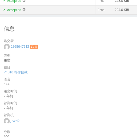
Accepted
1ms
228.0 KiB
Accepted
1ms
224.0 KiB
信息
递交者
2868647513
LV 8
类型
递交
题目
P1810 导弹拦截
语言
C++
递交时间
7 年前
评测时间
7 年前
评测机
Jtwd2
分数
100