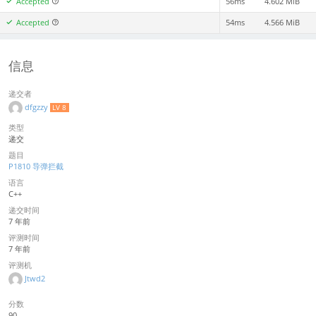
Accepted
56ms
4.602 MiB
Accepted
54ms
4.566 MiB
信息
递交者
dfgzzy
LV 8
类型
递交
题目
P1810 导弹拦截
语言
C++
递交时间
7 年前
评测时间
7 年前
评测机
Jtwd2
分数
90