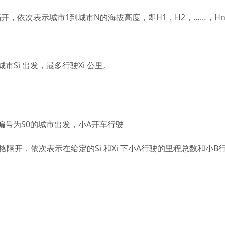
，依次表示城市1到城市N的海拔高度，即H1，H2，……，H
市Si 出发，最多行驶Xi 公里。
编号为S0的城市出发，小A开车行驶
隔开，依次表示在给定的Si 和Xi 下小A行驶的里程总数和小B