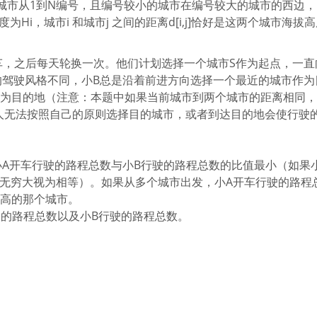
城市从1到N编号，且编号较小的城市在编号较大的城市的西边，
Hi，城市i 和城市j 之间的距离d[i,j]恰好是这两个城市海拔
车，之后每天轮换一次。他们计划选择一个城市S作为起点，一直
的驾驶风格不同，小B总是沿着前进方向选择一个最近的城市作为
作为目的地（注意：本题中如果当前城市到两个城市的距离相同
人无法按照自己的原则选择目的城市，或者到达目的地会使行驶
小A开车行驶的路程总数与小B行驶的路程总数的比值最小（如果
个无穷大视为相等）。如果从多个城市出发，小A开车行驶的路程
最高的那个城市。
车行驶的路程总数以及小B行驶的路程总数。