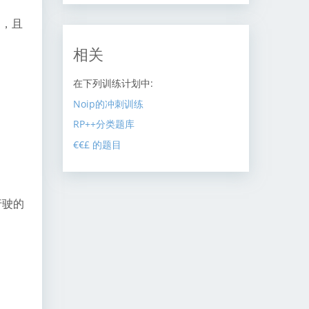
n，且
相关
在下列训练计划中:
Noip的冲刺训练
RP++分类题库
€€£ 的题目
行驶的