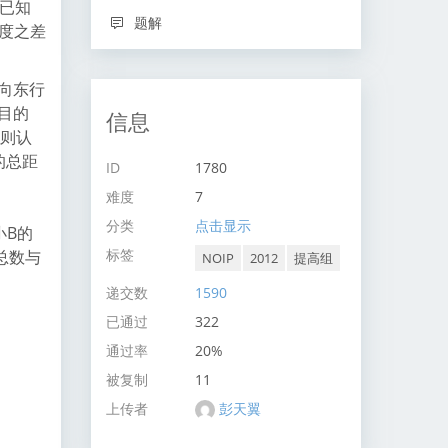
已知
题解
高度之差
向东行
目的
信息
，则认
的总距
ID
1780
难度
7
分类
点击显示
小B的
标签
总数与
NOIP
2012
提高组
递交数
1590
已通过
322
通过率
20%
被复制
11
上传者
彭天翼