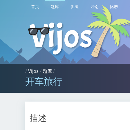
首页
题库
训练
讨论
比赛
/
Vijos
/
题库
/
开车旅行
描述