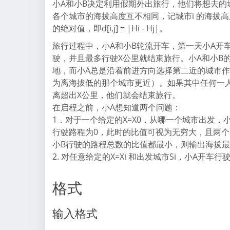
小A和小B决定利用假期外出旅行，他们将想去的
各个城市的海拔高度互不相同，记城市i 的海拔高度为
的绝对值，即d[i,j] = |Hi - Hj|。
旅行过程中，小A和小B轮流开车，第一天小A开
驶，并且最多行驶X公里就结束旅行。小A和小B
地，而小A总是沿着前进方向选择第二近的城市
为离海拔低的那个城市更近）。如果其中任何一
离超出X公里，他们就会结束旅行。
在启程之前，小A想知道两个问题：
1．对于一个给定的X=X0，从哪一个城市出发，
行驶路程为0，此时的比值可视为无穷大，且两
小B行驶的路程总数的比值都最小，则输出海拔
2. 对任意给定的X=Xi 和出发城市Si，小A开
格式
输入格式