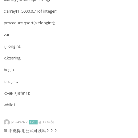
c:array[1..5000,0..1]of integer;
procedure qsort(s,t:longint);
var
i,j:longint;
x,k:string;
begin
i:=s; j:=t;
x:=a[(i+j)shr 1];
while i
j262492438
@
17 年前
LV 3
fib不晓得 用公式可以吗？？？