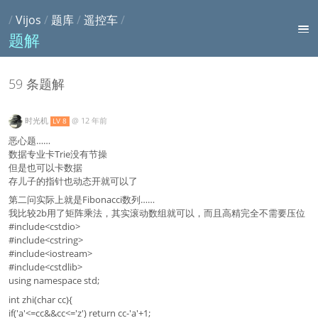
/
Vijos
/
题库
/
遥控车
/
题解
59 条题解
时光机
@
12 年前
LV 8
恶心题……
数据专业卡Trie没有节操
但是也可以卡数据
存儿子的指针也动态开就可以了
第二问实际上就是Fibonacci数列……
我比较2b用了矩阵乘法，其实滚动数组就可以，而且高精完全不需要压位
#include<cstdio>
#include<cstring>
#include<iostream>
#include<cstdlib>
using namespace std;
int zhi(char cc){
if('a'<=cc&&cc<='z') return cc-'a'+1;