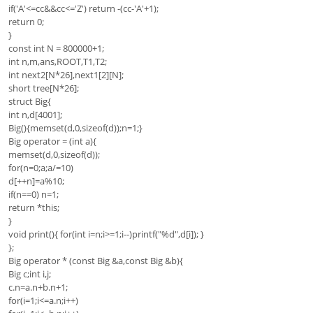
if('A'<=cc&&cc<='Z') return -(cc-'A'+1);
return 0;
}
const int N = 800000+1;
int n,m,ans,ROOT,T1,T2;
int next2[N*26],next1[2][N];
short tree[N*26];
struct Big{
int n,d[4001];
Big(){memset(d,0,sizeof(d));n=1;}
Big operator = (int a){
memset(d,0,sizeof(d));
for(n=0;a;a/=10)
d[++n]=a%10;
if(n==0) n=1;
return *this;
}
void print(){ for(int i=n;i>=1;i--)printf("%d",d[i]); }
};
Big operator * (const Big &a,const Big &b){
Big c;int i,j;
c.n=a.n+b.n+1;
for(i=1;i<=a.n;i++)