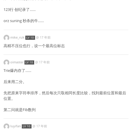
123行 创纪录了……
orz suning 秒杀的牛……
mike_nzk
@
17 年前
LV 10
高精不压位也行，设一个最高位标志
oimaster
@
17 年前
LV 10
Trie爆内存了……
后来用二分。
先把原来字符串排序，然后每次只取相同长度比较，找到最前位置和最后
位置。
第二问就是Fib数列
luyifan
@
17 年前
LV 10