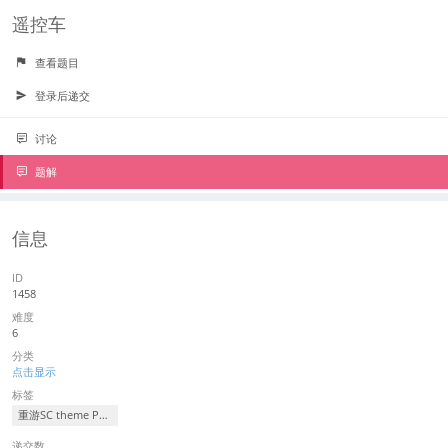
遥控车
查看题目
登录后递交
讨论
题解
信息
ID
1458
难度
6
分类
点击显示
标签
重游SC theme Park
递交数