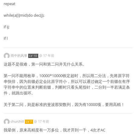
repeat
while(a[i]mid)do dec(j);
if ij;
if l
雨中的风筝
@
17 年前
LV 10
这题不是很难，第一问和第二问并无什么关系。
第一问不能用枚举，10000*10000铁定超时，所以用二分法，先将原字符
串快排，因为前缀必定会比原字符小，所以可以通过确定一个前缀在有序
字符串中的位置来判断前缀，判断时只看头尾指针，二分到一半若满足条
件，就跳出循环。
关于第二问，则是标准的斐波那契数列，因为有10000项，要用高精！
churchill
@
17 年前
LV 7
我晕倒，原来高精度有一万多位，我才开到一千，4次才AC