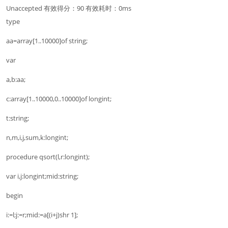
Unaccepted 有效得分：90 有效耗时：0ms
type
aa=array[1..10000]of string;
var
a,b:aa;
c:array[1..10000,0..10000]of longint;
t:string;
n,m,i,j,sum,k:longint;
procedure qsort(l,r:longint);
var i,j:longint;mid:string;
begin
i:=l;j:=r;mid:=a[(i+j)shr 1];