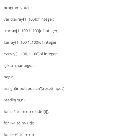
program youju;
var d:array[1..100]of integer;
a:array[1..100,1..100]of integer;
f:array[1..100,1..100]of integer;
r:array[1..100,1..100]of integer;
i,j,k,l,m,n:integer;
begin
assign(input,'post.in');reset(input);
readln(m,n);
for i:=1 to m do read(d[i]);
for i:=1 to m-1 do
for j:=i+1 to m do