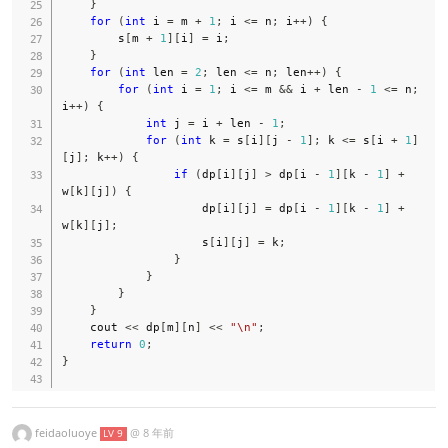
}
for
(
int
 i 
=
 m 
+
1
;
 i 
<=
 n
;
 i
++
)
{
        s
[
m 
+
1
]
[
i
]
=
 i
;
}
for
(
int
 len 
=
2
;
 len 
<=
 n
;
 len
++
)
{
for
(
int
 i 
=
1
;
 i 
<=
 m 
&&
 i 
+
 len 
-
1
<=
 n
;
i
++
)
{
int
 j 
=
 i 
+
 len 
-
1
;
for
(
int
 k 
=
 s
[
i
]
[
j 
-
1
]
;
 k 
<=
 s
[
i 
+
1
]
[
j
]
;
 k
++
)
{
if
(
dp
[
i
]
[
j
]
>
 dp
[
i 
-
1
]
[
k 
-
1
]
+
w
[
k
]
[
j
]
)
{
                    dp
[
i
]
[
j
]
=
 dp
[
i 
-
1
]
[
k 
-
1
]
+
w
[
k
]
[
j
]
;
                    s
[
i
]
[
j
]
=
 k
;
}
}
}
}
    cout 
<<
 dp
[
m
]
[
n
]
<<
"\n"
;
return
0
;
}
feidaoluoye
@
8 年前
LV 9