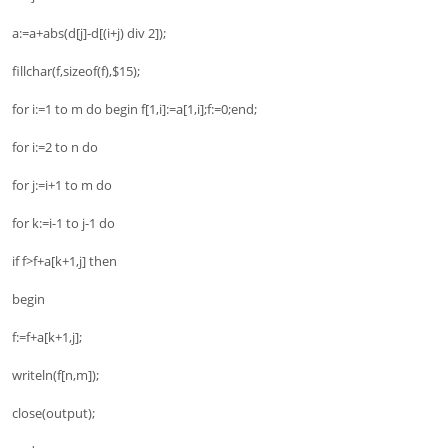
a:=a+abs(d[j]-d[(i+j) div 2]);
fillchar(f,sizeof(f),$15);
for i:=1 to m do begin f[1,i]:=a[1,i];f:=0;end;
for i:=2 to n do
for j:=i+1 to m do
for k:=i-1 to j-1 do
if f>f+a[k+1,j] then
begin
f:=f+a[k+1,j];
writeln(f[n,m]);
close(output);