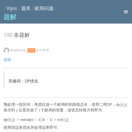
/
Vijos
/
题库
/
邮局问题
/
题解
100 条题解
Ariadne.w.
@
4 年前
LV 8
题面
关键词：DP优化
d
预处理一段区间，考虑仅放一个邮局时的路线总长；使用二维DP，
[
]
[
]
d
p
i
j
p
j
i
表示到
位置存放了
个邮局的答案，该状态转移方程即为
j
i
[
i
d
[
]
[
]
=
[
−
1
]
[
−
1
]
+
[
]
[
]
d
p
i
j
m
i
n
d
p
i
k
w
k
j
]
p[
[
使用四边形优化并处理边界即可.
i]
j