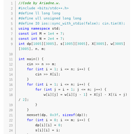
[j
]
//Code by Ariadne.w.
]
#
include
<bits/stdc++.h>
=
#
define
ll
long
long
m
#
define
ull
unsigned
long
long
in
{
#
define
IO
ios
::
sync_with_stdio
(
false
)
;
 cin
.
tie
(
0
)
;
d
using
namespace
 std
;
p[
const
int
 M 
=
1e4
+
7
;
i-
const
int
 N 
=
2e4
+
7
;
1]
int
 dp
[
1005
]
[
3005
]
,
 s
[
1005
]
[
3005
]
,
 X
[
3005
]
,
 w
[
3005
]
[k
[
3005
]
,
 n
,
 m
;
-
1]
int
main
(
)
{
+
w
    cin 
>>
 n 
>>
 m
;
[k
for
(
int
 i 
=
1
;
 i 
<=
 n
;
 i
++
)
{
]
        cin 
>>
 X
[
i
]
;
[j
}
]}
for
(
int
 i 
=
1
;
 i 
<=
 n
;
 i
++
)
{
for
(
int
 j 
=
 i 
+
1
;
 j 
<=
 n
;
 j
++
)
{
            w
[
i
]
[
j
]
=
 w
[
i
]
[
j 
-
1
]
+
 X
[
j
]
-
 X
[
(
i 
+
 j
)
/
2
]
;
}
}
memset
(
dp
,
0x3f
,
sizeof
(
dp
)
)
;
for
(
int
 i 
=
0
;
 i 
<=
 m
;
 i
++
)
{
        dp
[
i
]
[
i
]
=
0
;
        s
[
i
]
[
i
]
=
 i
;