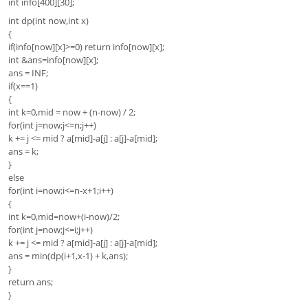
int info[400][30];
int dp(int now,int x)
{
if(info[now][x]>=0) return info[now][x];
int &ans=info[now][x];
ans = INF;
if(x==1)
{
int k=0,mid = now + (n-now) / 2;
for(int j=now;j<=n;j++)
k += j <= mid ? a[mid]-a[j] : a[j]-a[mid];
ans = k;
}
else
for(int i=now;i<=n-x+1;i++)
{
int k=0,mid=now+(i-now)/2;
for(int j=now;j<=i;j++)
k += j <= mid ? a[mid]-a[j] : a[j]-a[mid];
ans = min(dp(i+1,x-1) + k,ans);
}
return ans;
}