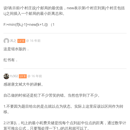
设f表示前i个村庄设j个邮局的最优值，new表示第i个村庄到第j个村庄包括
i,j之间插入一个邮局的最小距离总和。
F:=min{f[k,j-1]+new[k+1,i]} （1
风之
@
16 年前
LV 8
这是缩水版的．
红书有．
fs302
@
16 年前
LV 8
感谢唐文斌大牛的讲解。
自己做的时候还是犯了不少苦笑的错。当然也学到了不少。
1.不要因为题目给出的是点就以点为状态。实际上这里应该以区间作为转
移。
2.计算[L，R]上的最小耗费关键是找每个点到起中位点的距离，通过数学计
算可推出公式，只要预处理一下1..i的总和就可以了。