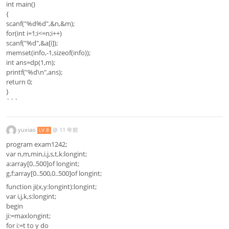
int main()
{
scanf("%d%d",&n,&m);
for(int i=1;i<=n;i++)
scanf("%d",&a[i]);
memset(info,-1,sizeof(info));
int ans=dp(1,m);
printf("%d\n",ans);
return 0;
}
```
yuxiao
@
11 年前
LV 8
program exam1242;
var n,m,min,i,j,s,t,k:longint;
a:array[0..500]of longint;
g,f:array[0..500,0..500]of longint;
function ji(x,y:longint):longint;
var i,j,k,s:longint;
begin
ji:=maxlongint;
for i:=t to y do