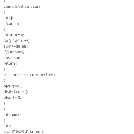
}
void dfs(int s,int cur)
{
int i,j;
if(cur==m)
{
int sum = 0;
for(j=1;j<=n;++j)
sum+=dis(a[j]);
if(sum<ans)
ans = sum;
return ;
}
else for(i=s;i<=n-m+cur+1;++i)
{
b[cur]=a[i];
dfs(i+1,cur+1);
b[cur] = 0;
}
}
int main()
{
int i;
scanf("%d%d",&n,&m);