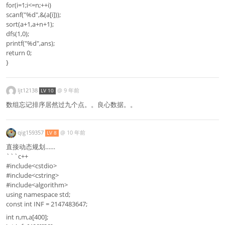
for(i=1;i<=n;++i)
scanf("%d",&(a[i]));
sort(a+1,a+n+1);
dfs(1,0);
printf("%d",ans);
return 0;
}
ljt12138
@
9 年前
LV 10
数组忘记排序居然过九个点。。良心数据。。
qig159357
@
10 年前
LV 8
直接动态规划……
```c++
#include<cstdio>
#include<cstring>
#include<algorithm>
using namespace std;
const int INF = 2147483647;
int n,m,a[400];