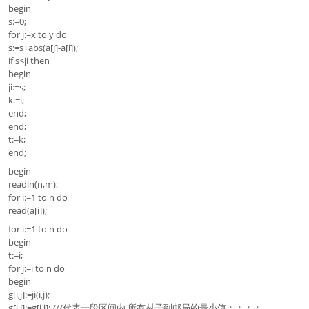
begin
s:=0;
for j:=x to y do
s:=s+abs(a[j]-a[i]);
if s<ji then
begin
ji:=s;
k:=i;
end;
end;
t:=k;
end;
begin
readln(n,m);
for i:=1 to n do
read(a[i]);
for i:=1 to n do
begin
t:=i;
for j:=i to n do
begin
g[i,j]:=ji(i,j);
g[j,i]:=g[i,j]; ///代表一段区间内 所有村子到邮局的最小值；；；；