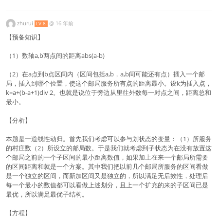
zhurui
@
16 年前
LV 8
【预备知识】
（1）数轴a,b两点间的距离abs(a-b)
（2）在a点到b点区间内（区间包括a,b，a,b间可能还有点）插入一个邮
局，插入到哪个位置，使这个邮局服务所有点的距离最小。设k为插入点，
k=a+(b-a+1)div 2。也就是说位于旁边从里往外数每一对点之间，距离总和
最小。
【分析】
本题是一道线性动归。首先我们考虑可以参与划状态的变量：（1）所服务
的村庄数（2）所设立的邮局数。于是我们就考虑到子状态为在没有放置这
个邮局之前的一个子区间的最小距离数值，如果加上在来一个邮局所需要
的区间距离和就是一个方案。其中我们把以前几个邮局所服务的区间看做
是一个独立的区间，而新加区间又是独立的，所以满足无后效性，处理后
每一个最小的数值都可以看做上述划分，且上一个扩充的来的子区间已是
最优，所以满足最优子结构。
【方程】