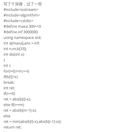
写了个深搜，过了一些
#include<iostream>
#include<algorithm>
#include<cstdio>
#define maxa 300+10
#define inf 3000000
using namespace std;
int a[maxa],ans = inf;
int n,m,b[33];
int dis(int x)
{
int i;
for(i=0;i<m;++i)
if(b[i]>x)
break;
int ret;
if(i==0)
ret = abs(b[i]-x);
else if(i==m)
ret = abs(b[m-1]-x);
else
ret = min(abs(b[i]-x),abs(b[i-1]-x));
return ret;