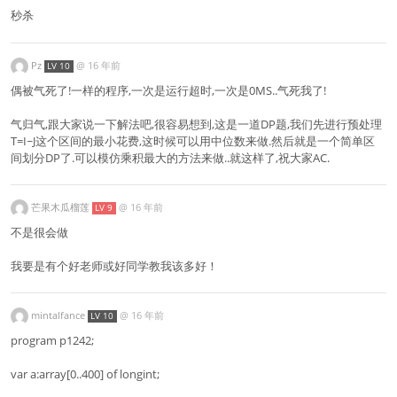
秒杀
Pz
@
16 年前
LV 10
偶被气死了!一样的程序,一次是运行超时,一次是0MS..气死我了!
气归气,跟大家说一下解法吧,很容易想到,这是一道DP题,我们先进行预处理
T=I~J这个区间的最小花费,这时候可以用中位数来做.然后就是一个简单区
间划分DP了.可以模仿乘积最大的方法来做..就这样了,祝大家AC.
芒果木瓜榴莲
@
16 年前
LV 9
不是很会做
我要是有个好老师或好同学教我该多好！
mintalfance
@
16 年前
LV 10
program p1242;
var a:array[0..400] of longint;