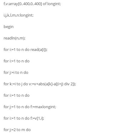
f,v:array[0..400,0..400] of longint;
i,j,k,l,m,n:longint;
begin
readln(n,m);
for i:=1 to n do read(a[i]);
for i:=1 to n do
for j:=i to n do
for k:=i to j do v:=v+abs(a[k]-a[(i+j) div 2]);
for i:=1 to n do
for j:=1 to n do f:=maxlongint;
for i:=1 to n do f:=v[1,i];
for j:=2 to m do