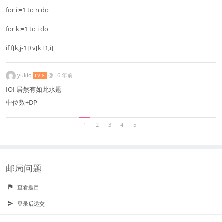
for i:=1 to n do
for k:=1 to i do
if f[k,j-1]+v[k+1,i]
yukio
@
16 年前
LV 8
IOI 居然有如此水题
中位数+DP
1
2
3
4
5
邮局问题
查看题目
登录后递交