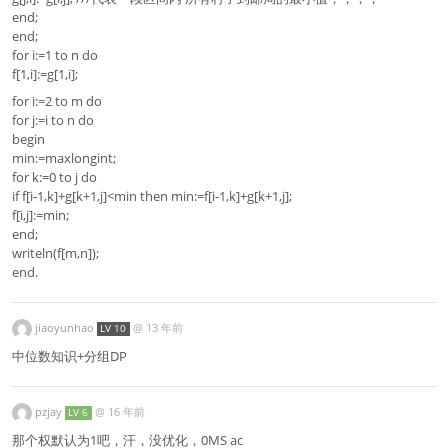
end;
end;
for i:=1 to n do
f[1,i]:=g[1,i];
for i:=2 to m do
for j:=i to n do
begin
min:=maxlongint;
for k:=0 to j do
if f[i-1,k]+g[k+1,j]<min then min:=f[i-1,k]+g[k+1,j];
f[i,j]:=min;
end;
writeln(f[m,n]);
end.
jiaoyunhao
@
13 年前
LV 10
中位数知识+分组DP
pzjay
@
16 年前
LV 6
那个权默认为1吧，汗，没优化，0MS ac