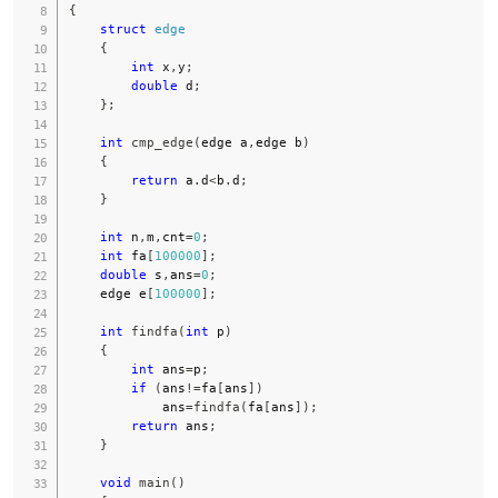
{
struct
edge
{
int
 x
,
y
;
double
 d
;
}
;
int
cmp_edge
(
edge a
,
edge b
)
{
return
 a
.
d
<
b
.
d
;
}
int
 n
,
m
,
cnt
=
0
;
int
 fa
[
100000
]
;
double
 s
,
ans
=
0
;
    edge e
[
100000
]
;
int
findfa
(
int
 p
)
{
int
 ans
=
p
;
if
(
ans
!=
fa
[
ans
]
)
            ans
=
findfa
(
fa
[
ans
]
)
;
return
 ans
;
}
void
main
(
)