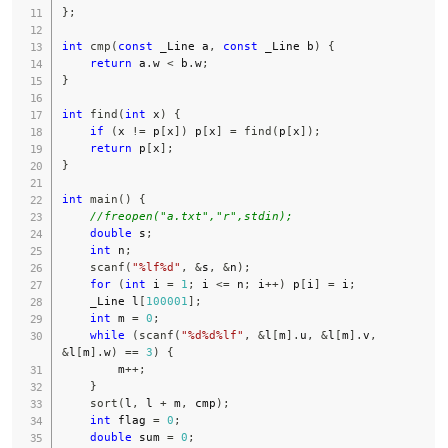
}
;
int
cmp
(
const
 _Line a
,
const
 _Line b
)
{
return
 a
.
w 
<
 b
.
w
;
}
int
find
(
int
 x
)
{
if
(
x 
!=
 p
[
x
]
)
 p
[
x
]
=
find
(
p
[
x
]
)
;
return
 p
[
x
]
;
}
int
main
(
)
{
//freopen("a.txt","r",stdin);
double
 s
;
int
 n
;
scanf
(
"%lf%d"
,
&
s
,
&
n
)
;
for
(
int
 i 
=
1
;
 i 
<=
 n
;
 i
++
)
 p
[
i
]
=
 i
;
    _Line l
[
100001
]
;
int
 m 
=
0
;
while
(
scanf
(
"%d%d%lf"
,
&
l
[
m
]
.
u
,
&
l
[
m
]
.
v
,
&
l
[
m
]
.
w
)
==
3
)
{
        m
++
;
}
sort
(
l
,
 l 
+
 m
,
 cmp
)
;
int
 flag 
=
0
;
double
 sum 
=
0
;