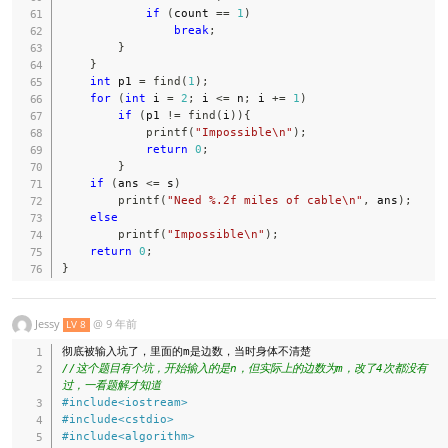
if
(
count 
==
1
)
break
;
}
}
int
 p1 
=
find
(
1
)
;
for
(
int
 i 
=
2
;
 i 
<=
 n
;
 i 
+=
1
)
if
(
p1 
!=
find
(
i
)
)
{
printf
(
"Impossible\n"
)
;
return
0
;
}
if
(
ans 
<=
 s
)
printf
(
"Need %.2f miles of cable\n"
,
 ans
)
;
else
printf
(
"Impossible\n"
)
;
return
0
;
}
Jessy
@
9 年前
LV 8
//这个题目有个坑，开始输入的是n，但实际上的边数为m，改了4次都没有
过，一看题解才知道 
#
include
<iostream>
#
include
<cstdio>
#
include
<algorithm>