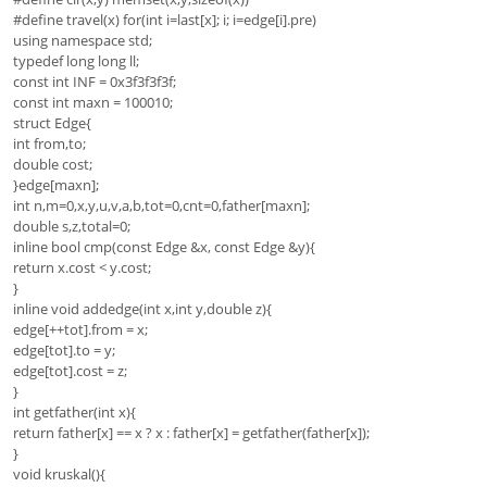
#define travel(x) for(int i=last[x]; i; i=edge[i].pre)
using namespace std;
typedef long long ll;
const int INF = 0x3f3f3f3f;
const int maxn = 100010;
struct Edge{
int from,to;
double cost;
}edge[maxn];
int n,m=0,x,y,u,v,a,b,tot=0,cnt=0,father[maxn];
double s,z,total=0;
inline bool cmp(const Edge &x, const Edge &y){
return x.cost < y.cost;
}
inline void addedge(int x,int y,double z){
edge[++tot].from = x;
edge[tot].to = y;
edge[tot].cost = z;
}
int getfather(int x){
return father[x] == x ? x : father[x] = getfather(father[x]);
}
void kruskal(){