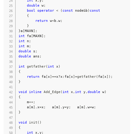
int
 x
,
y
;
double
 w
;
bool
operator
<
(
const
 node
&
b
)
const
{
return
 w
<
b
.
w
;
}
}
a
[
MAXN
]
;
int
 fa
[
MAXN
]
;
int
 n
;
int
 m
;
double
 s
;
double
 ans
;
int
getfather
(
int
 x
)
{
return
 fa
[
x
]
==
x
?
x
:
fa
[
x
]
=
getfather
(
fa
[
x
]
)
;
}
void
inline
Add_Edge
(
int
 x
,
int
 y
,
double
 w
)
{
    m
++
;
    a
[
m
]
.
x
=
x
;
   a
[
m
]
.
y
=
y
;
   a
[
m
]
.
w
=
w
;
}
void
init
(
)
{
int
 x
,
y
;