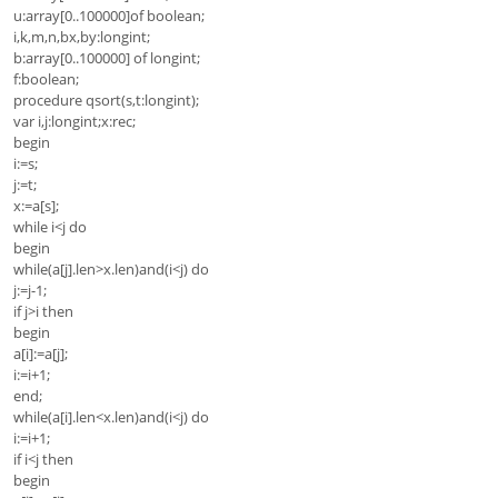
u:array[0..100000]of boolean;
i,k,m,n,bx,by:longint;
b:array[0..100000] of longint;
f:boolean;
procedure qsort(s,t:longint);
var i,j:longint;x:rec;
begin
i:=s;
j:=t;
x:=a[s];
while i<j do
begin
while(a[j].len>x.len)and(i<j) do
j:=j-1;
if j>i then
begin
a[i]:=a[j];
i:=i+1;
end;
while(a[i].len<x.len)and(i<j) do
i:=i+1;
if i<j then
begin