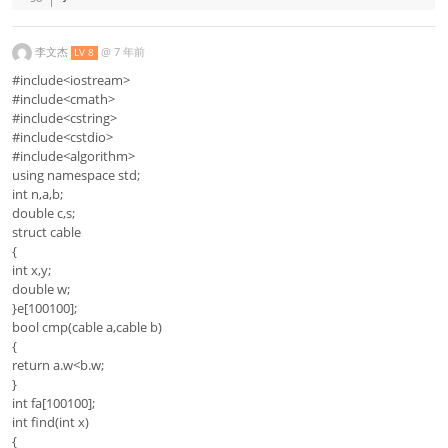
李文杰
@
7 年前
LV 8
#include<iostream>
#include<cmath>
#include<cstring>
#include<cstdio>
#include<algorithm>
using namespace std;
int n,a,b;
double c,s;
struct cable
{
int x,y;
double w;
}e[100100];
bool cmp(cable a,cable b)
{
return a.w<b.w;
}
int fa[100100];
int find(int x)
{