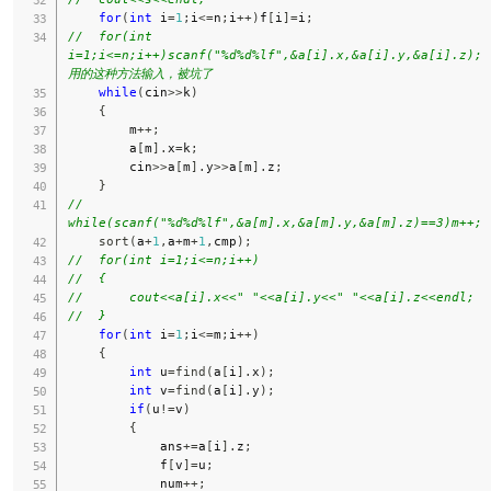
for
(
int
 i
=
1
;
i
<=
n
;
i
++
)
f
[
i
]
=
i
;
//  for(int 
i=1;i<=n;i++)scanf("%d%d%lf",&a[i].x,&a[i].y,&a[i].z);
用的这种方法输入，被坑了 
while
(
cin
>>
k
)
{
        m
++
;
        a
[
m
]
.
x
=
k
;
        cin
>>
a
[
m
]
.
y
>>
a
[
m
]
.
z
;
}
//    
while(scanf("%d%d%lf",&a[m].x,&a[m].y,&a[m].z)==3)m++;
sort
(
a
+
1
,
a
+
m
+
1
,
cmp
)
;
//  for(int i=1;i<=n;i++)
//  {
//      cout<<a[i].x<<" "<<a[i].y<<" "<<a[i].z<<endl;
//  }
for
(
int
 i
=
1
;
i
<=
m
;
i
++
)
{
int
 u
=
find
(
a
[
i
]
.
x
)
;
int
 v
=
find
(
a
[
i
]
.
y
)
;
if
(
u
!=
v
)
{
            ans
+=
a
[
i
]
.
z
;
            f
[
v
]
=
u
;
            num
++
;