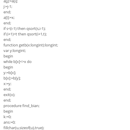
a[j]:=a[i];
j:=j-1;
end;
a[i]:=x;
end;
if s<(i-1) then qsort(s,i-1);
if (i+1)<t then qsort(i+1,t);
end;
function getb(x:longint):longint;
var y:longint;
begin
while b[x]<>x do
begin
y:=b[x];
b[x]:=b[y];
x:=y;
end;
exit(x);
end;
procedure find_bian;
begin
k:=0;
ans:=0;
fillchar(u,sizeof(u),true);