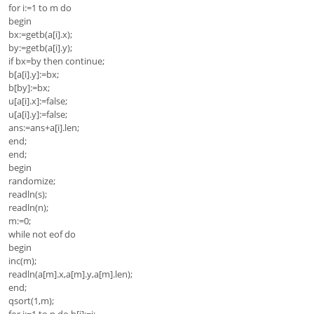
for i:=1 to m do
begin
bx:=getb(a[i].x);
by:=getb(a[i].y);
if bx=by then continue;
b[a[i].y]:=bx;
b[by]:=bx;
u[a[i].x]:=false;
u[a[i].y]:=false;
ans:=ans+a[i].len;
end;
end;
begin
randomize;
readln(s);
readln(n);
m:=0;
while not eof do
begin
inc(m);
readln(a[m].x,a[m].y,a[m].len);
end;
qsort(1,m);
for i:=1 to n do b[i]:=i;