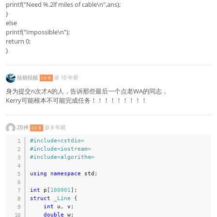
printf("Need %.2lf miles of cable\n",ans);
}
else
printf("Impossible\n");
return 0;
}
核糖核酸
@
10 年前
LV 8
身为提交n次才A的人，告诉那些最后一个点老WA的同志，
Kerry可能根本不可能完成任务！！！！！！！！！
ZB神
@
8 年前
LV 8
#
include
<cstdio>
#
include
<iostream>
#
include
<algorithm>
using
namespace
 std
;
int
 p
[
100001
]
;
struct
_Line
{
int
 u
,
 v
;
double
 w
;