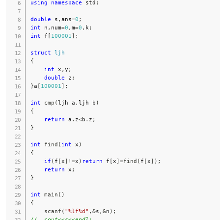
using
namespace
 std
;
double
 s
,
ans
=
0
;
int
 n
,
num
=
0
,
m
=
0
,
k
;
int
 f
[
100001
]
;
struct
ljh
{
int
 x
,
y
;
double
 z
;
}
a
[
100001
]
;
int
cmp
(
ljh a
,
ljh b
)
{
return
 a
.
z
<
b
.
z
;
}
int
find
(
int
 x
)
{
if
(
f
[
x
]
!=
x
)
return
 f
[
x
]
=
find
(
f
[
x
]
)
;
return
 x
;
}
int
main
(
)
{
scanf
(
"%lf%d"
,
&
s
,
&
n
)
;
//  cout<<s<<endl;