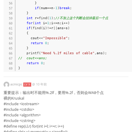
}
if
(
num
==
n
-
1
)
break
;
}
int
 r
=
find
(
1
)
;
//不加上这个判断会挂掉最后一个点 
for
(
int
 i
=
1
;
i
<=
n
;
i
++
)
if
(
find
(
i
)
!=
r
||
ans
>
s
)
{
      cout
<<
"Impossible"
;
return
0
;
}
printf
(
"Need %.2f miles of cable"
,
ans
)
;
//  cout<<ans;
return
0
;
}
acmicpc
@
10 年前
LV 9
重要提示：输出时不能用%.2lf，要用%.2f，否则会WA8个点
裸的Kruskal
#include <iostream>
#include <cstdio>
#include <algorithm>
#include <cstring>
#define rep(i,l,r) for(int i=l; i<=r; i++)
#define clr(x,y) memset(x,y,sizeof(x))