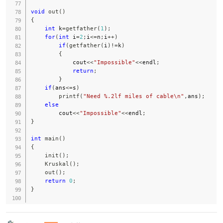
void
out
(
)
{
int
 k
=
getfather
(
1
)
;
for
(
int
 i
=
2
;
i
<=
n
;
i
++
)
if
(
getfather
(
i
)
!=
k
)
{
            cout
<<
"Impossible"
<<
endl
;
return
;
}
if
(
ans
<=
s
)
printf
(
"Need %.2lf miles of cable\n"
,
ans
)
;
else
        cout
<<
"Impossible"
<<
endl
;
}
int
main
(
)
{
init
(
)
;
Kruskal
(
)
;
out
(
)
;
return
0
;
}