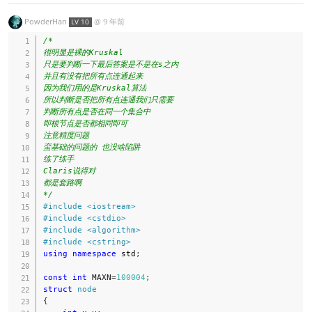
PowderHan
@
9 年前
LV 10
/*

很明显是裸的Kruskal

只是要判断一下最后答案是不是在s之内

并且有没有把所有点连通起来

因为我们用的是Kruskal算法

所以判断是否把所有点连通我们只需要

判断所有点是否在同一个集合中

即根节点是否都相同即可

注意精度问题

蛮基础的问题的 也没啥陷阱

练了练手

Claris说得对

都是套路啊

*/
#
include
<iostream>
#
include
<cstdio>
#
include
<algorithm>
#
include
<cstring>
using
namespace
 std
;
const
int
 MAXN
=
100004
;
struct
node
{