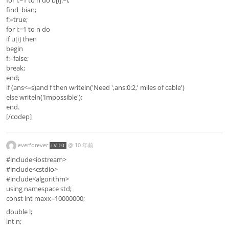
find_bian;
f:=true;
for i:=1 to n do
if u[i] then
begin
f:=false;
break;
end;
if (ans<=s)and f then writeln('Need ',ans:0:2,' miles of cable')
else writeln('Impossible');
end.
[/codep]
everforever
@
10 年前
LV 10
#include<iostream>
#include<cstdio>
#include<algorithm>
using namespace std;
const int maxx=10000000;
double l;
int n;