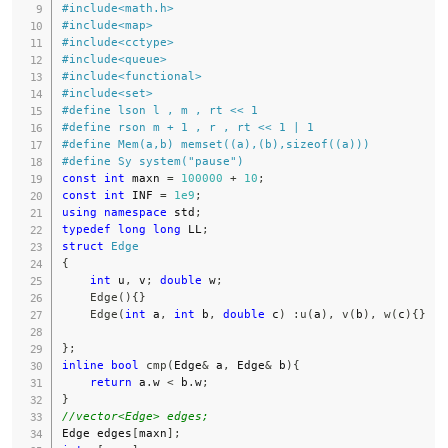
#
include
<math.h>
#
include
<map>
#
include
<cctype>
#
include
<queue>
#
include
<functional>
#
include
<set>
#
define
lson
l 
,
 m 
,
 rt 
<<
1
#
define
rson
m 
+
1
,
 r 
,
 rt 
<<
1
|
1
#
define
Mem
(
a
,
b
)
memset
(
(
a
)
,
(
b
)
,
sizeof
(
(
a
)
)
)
#
define
Sy
system
(
"pause"
)
const
int
 maxn 
=
100000
+
10
;
const
int
 INF 
=
1e9
;
using
namespace
 std
;
typedef
long
long
 LL
;
struct
Edge
{
int
 u
,
 v
;
double
 w
;
Edge
(
)
{
}
Edge
(
int
 a
,
int
 b
,
double
 c
)
:
u
(
a
)
,
v
(
b
)
,
w
(
c
)
{
}
}
;
inline
bool
cmp
(
Edge
&
 a
,
 Edge
&
 b
)
{
return
 a
.
w 
<
 b
.
w
;
}
//vector<Edge> edges;
Edge edges
[
maxn
]
;