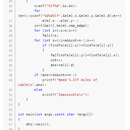
{
scanf
(
"%lf%d"
,
&
s
,
&
n
)
;
for
(
m
=
0
;
~
scanf
(
"%d%d%lf"
,
&
e
[
m
]
.
x
,
&
e
[
m
]
.
y
,
&
e
[
m
]
.
d
)
;
m
++
)
            e
[
m
]
.
x
--
,
e
[
m
]
.
y
--
;
sort
(
&
e
[
0
]
,
&
e
[
m
]
,
cmp_edge
)
;
for
(
int
 i
=
0
;
i
<
n
;
i
++
)
            fa
[
i
]
=
i
;
for
(
int
 i
=
0
;
i
<
m
&&
cnt
<
n
-
1
;
i
++
)
if
(
findfa
(
e
[
i
]
.
x
)
!=
findfa
(
e
[
i
]
.
y
)
)
{
                fa
[
findfa
(
e
[
i
]
.
y
)
]
=
findfa
(
e
[
i
]
.
x
)
;
                cnt
++
;
                ans
+=
e
[
i
]
.
d
;
}
if
(
ans
<=
s
&&
cnt
==
n
-
1
)
printf
(
"Need %.2lf miles of 
cable\n"
,
ans
)
;
else
printf
(
"Impossible\n"
)
;
}
}
int
main
(
int
 argv
,
const
char
*
argc
[
]
)
{
    dts
::
main
(
)
;
}