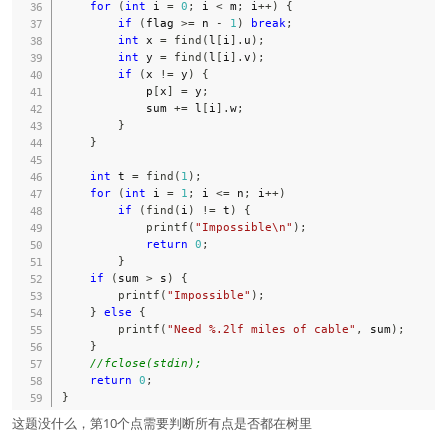
for
(
int
 i 
=
0
;
 i 
<
 m
;
 i
++
)
{
if
(
flag 
>=
 n 
-
1
)
break
;
int
 x 
=
find
(
l
[
i
]
.
u
)
;
int
 y 
=
find
(
l
[
i
]
.
v
)
;
if
(
x 
!=
 y
)
{
            p
[
x
]
=
 y
;
            sum 
+=
 l
[
i
]
.
w
;
}
}
int
 t 
=
find
(
1
)
;
for
(
int
 i 
=
1
;
 i 
<=
 n
;
 i
++
)
if
(
find
(
i
)
!=
 t
)
{
printf
(
"Impossible\n"
)
;
return
0
;
}
if
(
sum 
>
 s
)
{
printf
(
"Impossible"
)
;
}
else
{
printf
(
"Need %.2lf miles of cable"
,
 sum
)
;
}
//fclose(stdin);
return
0
;
}
这题没什么，第10个点需要判断所有点是否都在树里