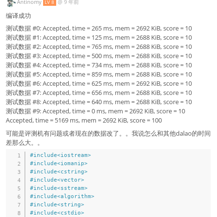
Antinomy
@
9 年前
LV 8
编译成功
测试数据 #0: Accepted, time = 265 ms, mem = 2692 KiB, score = 10
测试数据 #1: Accepted, time = 125 ms, mem = 2688 KiB, score = 10
测试数据 #2: Accepted, time = 765 ms, mem = 2688 KiB, score = 10
测试数据 #3: Accepted, time = 500 ms, mem = 2688 KiB, score = 10
测试数据 #4: Accepted, time = 734 ms, mem = 2688 KiB, score = 10
测试数据 #5: Accepted, time = 859 ms, mem = 2688 KiB, score = 10
测试数据 #6: Accepted, time = 625 ms, mem = 2692 KiB, score = 10
测试数据 #7: Accepted, time = 656 ms, mem = 2688 KiB, score = 10
测试数据 #8: Accepted, time = 640 ms, mem = 2688 KiB, score = 10
测试数据 #9: Accepted, time = 0 ms, mem = 2692 KiB, score = 10
Accepted, time = 5169 ms, mem = 2692 KiB, score = 100
可能是评测机有问题或者现在的数据改了。。我说怎么和其他dalao的时间
差那么大。。
#
include
<iostream>
#
include
<iomanip>
#
include
<cstring>
#
include
<vector>
#
include
<sstream>
#
include
<algorithm>
#
include
<string>
#
include
<cstdio>