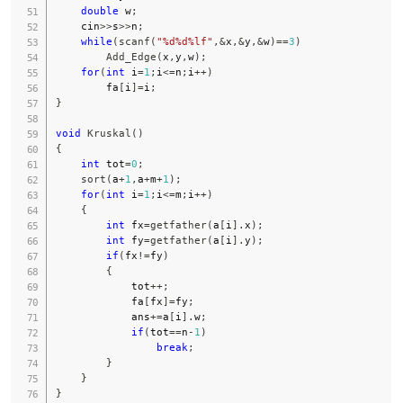
double
 w
;
    cin
>>
s
>>
n
;
while
(
scanf
(
"%d%d%lf"
,
&
x
,
&
y
,
&
w
)
==
3
)
Add_Edge
(
x
,
y
,
w
)
;
for
(
int
 i
=
1
;
i
<=
n
;
i
++
)
        fa
[
i
]
=
i
;
}
void
Kruskal
(
)
{
int
 tot
=
0
;
sort
(
a
+
1
,
a
+
m
+
1
)
;
for
(
int
 i
=
1
;
i
<=
m
;
i
++
)
{
int
 fx
=
getfather
(
a
[
i
]
.
x
)
;
int
 fy
=
getfather
(
a
[
i
]
.
y
)
;
if
(
fx
!=
fy
)
{
            tot
++
;
            fa
[
fx
]
=
fy
;
            ans
+=
a
[
i
]
.
w
;
if
(
tot
==
n
-
1
)
break
;
}
}
}