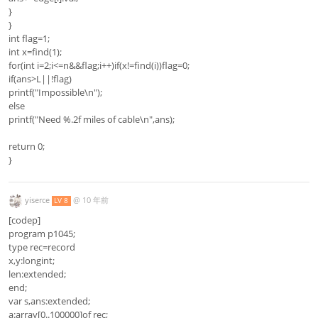
}
}
int flag=1;
int x=find(1);
for(int i=2;i<=n&&flag;i++)if(x!=find(i))flag=0;
if(ans>L||!flag)
printf("Impossible\n");
else
printf("Need %.2f miles of cable\n",ans);
return 0;
}
yiserce
@
10 年前
LV 8
[codep]
program p1045;
type rec=record
x,y:longint;
len:extended;
end;
var s,ans:extended;
a:array[0..100000]of rec;