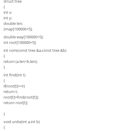
struct tree
{
int x;
int y;
double len;
}map[100000+5];
double way[100000+5];
int root[100000+5];
int com(const tree &a,const tree &b)
{
return (a.len<b.len);
}
int find(int t)
{
if(root[t]==t)
return t;
root[t]=find(root[t]);
return root[t];
}
void unite(int a,int b)
{