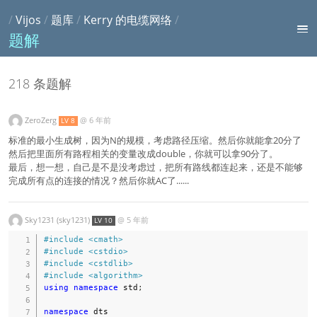
/
Vijos
/
题库
/
Kerry 的电缆网络
/
题解
218 条题解
ZeroZerg
@
6 年前
LV 8
标准的最小生成树，因为N的规模，考虑路径压缩。然后你就能拿20分了
然后把里面所有路程相关的变量改成double，你就可以拿90分了。
最后，想一想，自己是不是没考虑过，把所有路线都连起来，还是不能够
完成所有点的连接的情况？然后你就AC了......
Sky1231 (sky1231)
@
5 年前
LV 10
#
include
<cmath>
#
include
<cstdio>
#
include
<cstdlib>
#
include
<algorithm>
using
namespace
 std
;
namespace