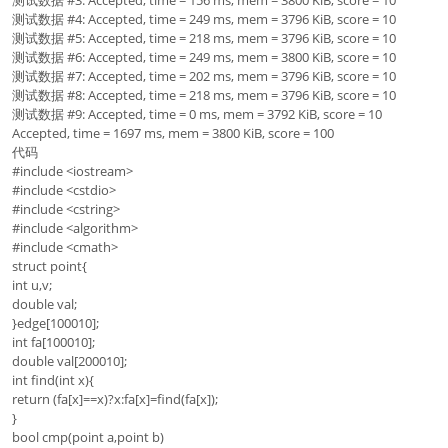
测试数据 #3: Accepted, time = 156 ms, mem = 3800 KiB, score = 10
测试数据 #4: Accepted, time = 249 ms, mem = 3796 KiB, score = 10
测试数据 #5: Accepted, time = 218 ms, mem = 3796 KiB, score = 10
测试数据 #6: Accepted, time = 249 ms, mem = 3800 KiB, score = 10
测试数据 #7: Accepted, time = 202 ms, mem = 3796 KiB, score = 10
测试数据 #8: Accepted, time = 218 ms, mem = 3796 KiB, score = 10
测试数据 #9: Accepted, time = 0 ms, mem = 3792 KiB, score = 10
Accepted, time = 1697 ms, mem = 3800 KiB, score = 100
代码
#include <iostream>
#include <cstdio>
#include <cstring>
#include <algorithm>
#include <cmath>
struct point{
int u,v;
double val;
}edge[100010];
int fa[100010];
double val[200010];
int find(int x){
return (fa[x]==x)?x:fa[x]=find(fa[x]);
}
bool cmp(point a,point b)