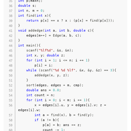
int
 p
[
maxn
]
;
double
 s
;
int
 n
,
 m 
=
0
;
int
find
(
int
 x
)
{
return
 p
[
x
]
==
 x 
?
 x 
:
(
p
[
x
]
=
find
(
p
[
x
]
)
)
;
}
void
addedge
(
int
 a
,
int
 b
,
double
 c
)
{
    edges
[
m
++
]
=
Edge
(
a
,
 b
,
 c
)
;
}
int
main
(
)
{
scanf
(
"%lf%d"
,
&
s
,
&
n
)
;
int
 x
,
 y
;
double
 z
;
for
(
int
 i 
=
1
;
 i 
<=
 n
;
 i 
+=
1
)
        p
[
i
]
=
 i
;
while
(
scanf
(
"%d %d %lf"
,
&
x
,
&
y
,
&
z
)
==
3
)
{
addedge
(
x
,
 y
,
 z
)
;
}
sort
(
edges
,
 edges 
+
 m
,
 cmp
)
;
double
 ans 
=
0.0
;
int
 count 
=
 n
;
for
(
int
 i 
=
0
;
 i 
<
 m
;
 i 
+=
1
)
{
        x 
=
 edges
[
i
]
.
u
,
 y 
=
 edges
[
i
]
.
v
;
 z 
=
edges
[
i
]
.
w
;
int
 a 
=
find
(
x
)
,
 b 
=
find
(
y
)
;
if
(
a 
!=
 b
)
{
            p
[
a
]
=
 b
;
 ans 
+=
 z
;
            count 
-=
1
;