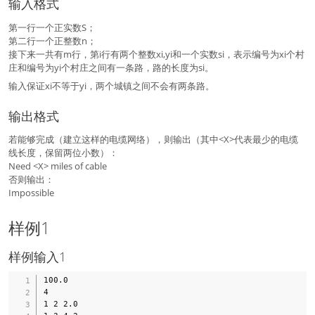
输入格式
第一行一个正实数S；
第二行一个正整数n；
接下来一共有m行，第i行有两个整数xi,yi和一个实数si，表示编号为xi个村
庄和编号为yi个村庄之间有一条路，路的长度为si。
输入保证xi不等于yi，两个城镇之间不会有两条路。
输出格式
若能够完成（建立这样的电缆网络），则输出（其中<X>代表最少的电缆
线长度，保留两位小数）：
Need <X> miles of cable
否则输出：
Impossible
样例1
样例输入1
100.0

4

1 2 2.0
