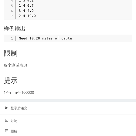
1 3 4.2

1 4 6.7

3 4 4.0

样例输出1
限制
各个测试点3s
提示
1<=n,m<=100000
登录后递交
讨论
题解