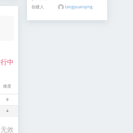
创建人
tangyuanqing
行中
难度
9
4
无效