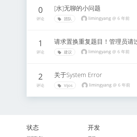
[水]无聊的小问题
0
limingyang
@
6 年前
评论
团队
请求置换重复题目！管理员请
1
limingyang
@
6 年前
评论
建议
关于System Error
2
limingyang
@
6 年前
评论
Vijos
状态
开发