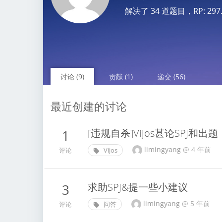
解决了 34 道题目，RP: 297.17
讨论 (9)
贡献 (1)
递交 (56)
最近创建的讨论
[违规自杀]Vijos甚论SPJ和出题
1
limingyang
@
4 年前
评论
Vijos
求助SPJ&提一些小建议
3
limingyang
@
5 年前
评论
问答