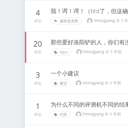
我！谔！谔！（btd了，但这
4
limingyang
@
5 
评论
越狱老虎桥
那些爱好洛阳铲的人，你们有
20
limingyang
@
5 年前
评论
Vijos
一个小建议
3
limingyang
@
6 年前
评论
建议
为什么不同的评测机不同的结
1
limingyang
@
6 年前
评论
问答