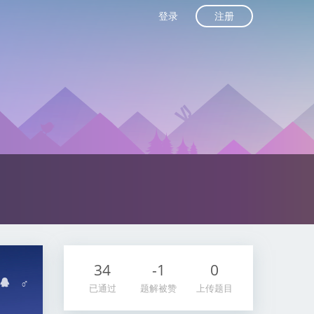
注册
登录
34
-1
0
♂
已通过
题解被赞
上传题目