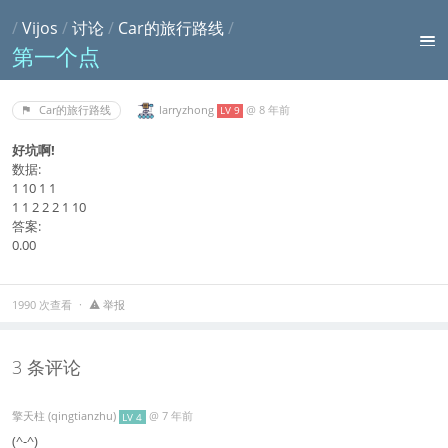
/
Vijos
/
讨论
/
Car的旅行路线
/
第一个点
larryzhong
@
8 年前
Car的旅行路线
LV 9
好坑啊!
数据:
1 10 1 1
1 1 2 2 2 1 10
答案:
0.00
1990 次查看
举报
3 条评论
擎天柱 (qingtianzhu)
@
7 年前
LV 4
(^-^)