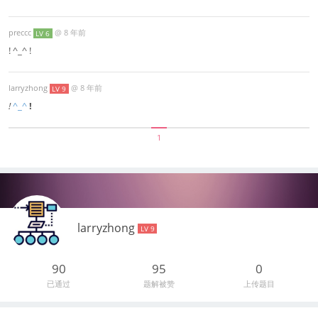
preccc
@
8 年前
LV 6
! ^_^ !
larryzhong
@
8 年前
LV 9
!
^_^
!
1
larryzhong
LV 9
90
95
0
已通过
题解被赞
上传题目