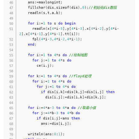
    ans
:=
maxlongint
;
    fillchar
(
dis
,
sizeof
(
dis
)
,
0
)
;
//初始化dis数组  
    readln
(
s
,
t
,
a
,
b
)
;
for
 i
:=
1
to
 s 
do
begin
      readln
(
x
[
4
*
i
-
3
]
,
y
[
4
*
i
-
3
]
,
x
[
4
*
i
-
2
]
,
y
[
4
*
i
-
2
]
,
x
[
4
*
i
-
1
]
,
y
[
4
*
i
-
1
]
,
tt
[
i
]
)
;
      fpl
(
4
*
i
-
3
,
4
*
i
-
2
,
4
*
i
-
1
)
;
end
;
for
 i
:=
1
to
4
*
s 
do
//绘制地图  
for
 j
:=
1
to
4
*
s 
do
        ce
(
i
,
j
)
;
for
 k
:=
1
to
4
*
s 
do
//floyd处理  
for
 i
:=
1
to
4
*
s 
do
for
 j
:=
1
to
4
*
s 
do
if
 dis
[
i
,
k
]
+
dis
[
k
,
j
]
<
dis
[
i
,
j
]
then
            dis
[
i
,
j
]
:=
dis
[
i
,
k
]
+
dis
[
k
,
j
]
;
for
 i
:=
4
*
a
-
3
to
4
*
a 
do
//取最小值  
for
 j
:=
4
*
b
-
3
to
4
*
b 
do
if
 dis
[
i
,
j
]
<
ans 
then
          ans
:=
dis
[
i
,
j
]
;
    writeln
(
ans
:
0
:
1
)
;