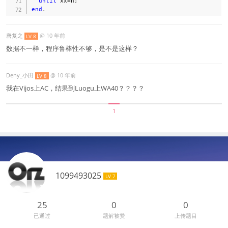
until
 xx
=
n
;
end
.
唐复之
@
10 年前
LV 8
数据不一样，程序鲁棒性不够，是不是这样？
Deny_小田
@
10 年前
LV 8
我在Vijos上AC，结果到Luogu上WA40？？？？
1
1099493025
LV 7
25
0
0
已通过
题解被赞
上传题目