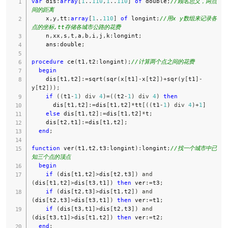
var
 dis
:
array
[
1
..
110
,
1
..
110
]
of
 double
;
//顾名思义，两点
间的距离  
    x
,
y
,
tt
:
array
[
1
..
110
]
of
 longint
;
//用x y数组来记录各
点的坐标,tt存储各城市公路的花费  
    n
,
xx
,
s
,
t
,
a
,
b
,
i
,
j
,
k
:
longint
;
    ans
:
double
;
procedure
 ce
(
t1
,
t2
:
longint
)
;
//计算两个点之间的花费  
begin
    dis
[
t1
,
t2
]
:=
sqrt
(
sqr
(
x
[
t1
]
-
x
[
t2
]
)
+
sqr
(
y
[
t1
]
-
y
[
t2
]
)
)
;
if
(
(
t1
-
1
)
div
4
)
=
(
(
t2
-
1
)
div
4
)
then
      dis
[
t1
,
t2
]
:=
dis
[
t1
,
t2
]
*
tt
[
(
(
t1
-
1
)
div
4
)
+
1
]
else
 dis
[
t1
,
t2
]
:=
dis
[
t1
,
t2
]
*
t
;
    dis
[
t2
,
t1
]
:=
dis
[
t1
,
t2
]
;
end
;
function
 ver
(
t1
,
t2
,
t3
:
longint
)
:
longint
;
//找一个城市中已
知三个点的顶点  
begin
if
(
dis
[
t1
,
t2
]
>
dis
[
t2
,
t3
]
)
and
(
dis
[
t1
,
t2
]
>
dis
[
t3
,
t1
]
)
then
 ver
:=
t3
;
if
(
dis
[
t2
,
t3
]
>
dis
[
t1
,
t2
]
)
and
(
dis
[
t2
,
t3
]
>
dis
[
t3
,
t1
]
)
then
 ver
:=
t1
;
if
(
dis
[
t3
,
t1
]
>
dis
[
t2
,
t3
]
)
and
(
dis
[
t3
,
t1
]
>
dis
[
t1
,
t2
]
)
then
 ver
:=
t2
;
end
;