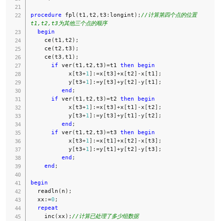
procedure
 fpl
(
t1
,
t2
,
t3
:
longint
)
;
//计算第四个点的位置  
t1,t2,t3为其他三个点的顺序  
begin
    ce
(
t1
,
t2
)
;
    ce
(
t2
,
t3
)
;
    ce
(
t3
,
t1
)
;
if
 ver
(
t1
,
t2
,
t3
)
=
t1 
then
begin
           x
[
t3
+
1
]
:=
x
[
t3
]
+
x
[
t2
]
-
x
[
t1
]
;
           y
[
t3
+
1
]
:=
y
[
t3
]
+
y
[
t2
]
-
y
[
t1
]
;
end
;
if
 ver
(
t1
,
t2
,
t3
)
=
t2 
then
begin
           x
[
t3
+
1
]
:=
x
[
t3
]
+
x
[
t1
]
-
x
[
t2
]
;
           y
[
t3
+
1
]
:=
y
[
t3
]
+
y
[
t1
]
-
y
[
t2
]
;
end
;
if
 ver
(
t1
,
t2
,
t3
)
=
t3 
then
begin
           x
[
t3
+
1
]
:=
x
[
t1
]
+
x
[
t2
]
-
x
[
t3
]
;
           y
[
t3
+
1
]
:=
y
[
t1
]
+
y
[
t2
]
-
y
[
t3
]
;
end
;
end
;
begin
  readln
(
n
)
;
  xx
:=
0
;
repeat
    inc
(
xx
)
;
//计算已处理了多少组数据  