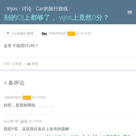
/
Vijos
/
讨论
/
Car的旅行路线
/
别的OJ上都够了， vijos上竟然0分？
1099493025
@
10 年前
Car的旅行路线
LV 7
这里 不能用STL吗？
2087 次查看
举报
4 条评论
1099493025
@
9 年前
LV 7
好吧，是我智障啦。。。。。
云心梦~晗
@
9 年前
LV 0
我是P党，这是我在洛谷上发布的题解：