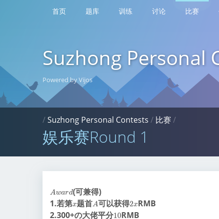
首页
题库
训练
讨论
比赛
Suzhong Personal 
Powered by Vijos
/
Suzhong Personal Contests
/
比赛
/
娱乐赛Round 1
A
(可兼得)
A
w
a
r
d
w
x
A
2
1.若第
题首
可以获得
RMB
2
x
A
x
a
x
1
2.300+の大佬平分
RMB
1
0
r