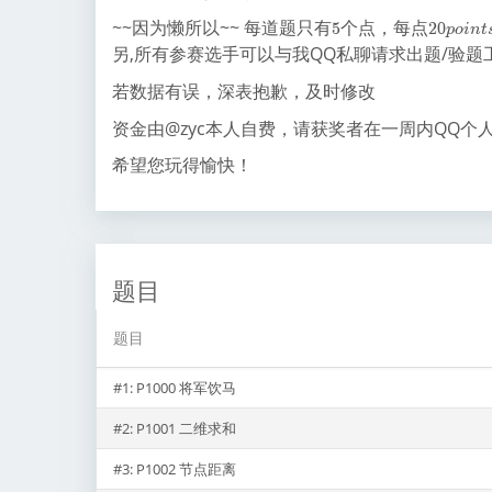
0
d
5
2
~~因为懒所以~~ 每道题只有
个点，每点
5
2
0
p
o
i
n
t
0
另,所有参赛选手可以与我QQ私聊请求出题/验题
p
o
若数据有误，深表抱歉，及时修改
i
资金由@zyc本人自费，请获奖者在一周内QQ
n
t
希望您玩得愉快！
s
题目
题目
#1:
P1000 将军饮马
#2:
P1001 二维求和
#3:
P1002 节点距离