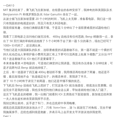
~~DAY 0
MIT 集训结束了，乘飞机飞往新加坡。在组委会的各种安排下，我神奇的和美国队队长
Benjianmin Pi 和俄罗斯队队长 lldar Ganullin 坐在了一起。
从波士顿飞往新加坡需要 20 个小时的时间，飞机上太无聊，准备看电影。我们这一排
只有我面前的电视是好的，而且只有意大利语电影。
我觉得挺有趣，但他们俩都说看不懂。于是花 5 分钟出了十道联赛难度的试题给他们
做。
我看了三部电影之后问他们做完没有。 400iq 说他没有任何思路; Benp 稍微强一点，拿
出了 50 页打满的草稿纸说他推了 5 个小时终于会了第一题 5 分的暴力，现在已经写了
1000+ 行代码了，还没调出来。
亏他们还是大国国家队的队长，连联赛难度的试题都做不出。第一题不就是一个裸的可
持久化动态仙人掌维护最小费用无源汇有上下界可行流再套上拓展 9 模数广义分治 FFT
吗？连这都做不出 IOI 他们不是要爆零了。
本来准备看第 4 部电影的，可是他们俩坚持让我讲题。我没有办法准备 3 分钟结束，可
是才说两句话 Benp 就说他掉线了。
之后，有一道题讲了四五遍 400iq 都说听不懂，我用俄语再给他讲了两遍，他还是不
懂，最后发现他不会「轨道稳定化子」的俄语单词，害我讲了半天。
讲了 10 个小时终于讲完了前两题，他们还是半懂不懂的状态。
下飞机后 Benp 说他在飞机上想好了，打完这场 IOI 就当场退役，彻底淡出竞赛圈。但
这完全不是我的问题，我也没有想到他们俩会这么菜，早知道就给他们做入门题了。
这次下飞机是走的楼梯，我一出舱门就看到 IOI 主席跪在下面迎接我，新加坡总统和第
一夫人坐在超长林肯里跟我挥手示意。
我别过两位菜鸡，反手进了车门，并在总统府中享用晚餐。
感觉总统花园里的游泳池太小了，只有 1km×1km ，游 1s 就游完了对角线，完全不够
我施展身手。总统也感到很是抱歉，并表示马上会开发太平洋游泳池供我使用。
DAY 1