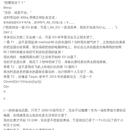
“您哪里挂了？"
Benp:
"没挂，就是不会。"
这时旁边的 400iq 用俄文和队友交流：
&%@&@IOI￥%*&，@!#%*I_AK_IOI&!,&（￥……
("我觉得这一届 IOI 好难，可是 I_AK_IOI 一直说简单，我也不知道为什么。。。")
DAY 2
本来还以为第二天会难一点，可是 IOI 科学委员会又让我失望了。
一看 T1 ，这不是我徒弟 mathew98 出的水题吗？当时我头都气炸了，之前他自信满满
的把这题出给我看，我当场就把他的电脑摔地上。你出这么水的题是在侮辱我的智商
吗？到时候被全场切可别说你是我的徒弟！
现在倒好，他被我逐出师门之后有开始给 IOI 出题了。
但好歹还是比赛，我花了 2 秒钟切掉了它，准备比赛结束后再去跟他算账。
再看 T2 ，这不是我在飞机上给他们出的第 10 题吗？
我当时是故意把最水的题留在最后的，估计那两个人又切了，唉。
再看 T3 ，好像是 Tarjan 老爷子 2019 年的最新论文，只是一个
O(neπ)O(n^{\frac{e}{\pi}})
O(n
π
e
) ~~的快速动态图。只写了 2000 行就写完了，完全不过瘾哪！作为一场世界级大赛的压
轴题，实现难度这么低实在是太没有区分度了。
现在比赛才开始 10 分钟，实在是不想提前离场，于是就自己搭了一个LOL玩了四个小
时五十分钟。
比赛结束了，我装作十分遗憾的样子。