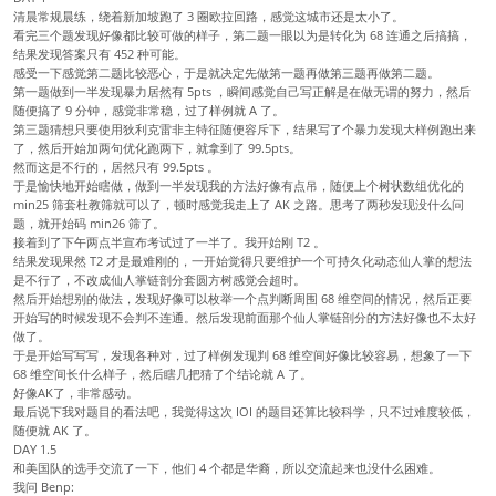
清晨常规晨练，绕着新加坡跑了 3 圈欧拉回路，感觉这城市还是太小了。
看完三个题发现好像都比较可做的样子，第二题一眼以为是转化为 68 连通之后搞搞，
结果发现答案只有 452 种可能。
感受一下感觉第二题比较恶心，于是就决定先做第一题再做第三题再做第二题。
第一题做到一半发现暴力居然有 5pts ，瞬间感觉自己写正解是在做无谓的努力，然后
随便搞了 9 分钟，感觉非常稳，过了样例就 A 了。
第三题猜想只要使用狄利克雷非主特征随便容斥下，结果写了个暴力发现大样例跑出来
了，然后开始加两句优化跑两下，就拿到了 99.5pts。
然而这是不行的，居然只有 99.5pts 。
于是愉快地开始瞎做，做到一半发现我的方法好像有点吊，随便上个树状数组优化的
min25 筛套杜教筛就可以了，顿时感觉我走上了 AK 之路。思考了两秒发现没什么问
题，就开始码 min26 筛了。
接着到了下午两点半宣布考试过了一半了。我开始刚 T2 。
结果发现果然 T2 才是最难刚的，一开始觉得只要维护一个可持久化动态仙人掌的想法
是不行了，不改成仙人掌链剖分套圆方树感觉会超时。
然后开始想别的做法，发现好像可以枚举一个点判断周围 68 维空间的情况，然后正要
开始写的时候发现不会判不连通。然后发现前面那个仙人掌链剖分的方法好像也不太好
做了。
于是开始写写写，发现各种对，过了样例发现判 68 维空间好像比较容易，想象了一下
68 维空间长什么样子，然后瞎几把猜了个结论就 A 了。
好像AK了，非常感动。
最后说下我对题目的看法吧，我觉得这次 IOI 的题目还算比较科学，只不过难度较低，
随便就 AK 了。
DAY 1.5
和美国队的选手交流了一下，他们 4 个都是华裔，所以交流起来也没什么困难。
我问 Benp: