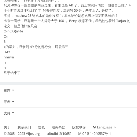
只见 400iq 一脸自信的向我走来，看来也是 AK 了。我上前询问情况，他说自己推了 4
个小时性质终于找到了 T1 的关键性质，拿到的 50 分，基本上 Au 是稳了。
不是， mathew98 这么水的题你没有 1s 看出结论是怎么当上俄罗斯队长的？
出来一看榜，只有我一个人得分大于 100 ， Benp 状态不佳，虽然他也看过 Tarjan 的
论文，但是他好像只会
O(n6)O(n^6)
O(n
6
) 的暴力，只拿到 49 分的部分分，屈居第三。
DAY
nnn^n
n
n
终于结束了
状态
开发
支持
关于
联系我们
隐私
服务条款
版权申诉
Language
© 2005 - 2023
Vijos.org
uibuild-2f1065f
沪ICP备14040537号-1