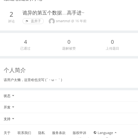
诡异的第五个数据....高手进~
2
smartmzl
@
16 年前
盖房子
评论
4
0
0
已通过
题解被赞
上传题目
个人简介
该用户太懒，这里啥也没写 (´・ω・｀)
状态
开发
支持
关于
联系我们
隐私
服务条款
版权申诉
Language