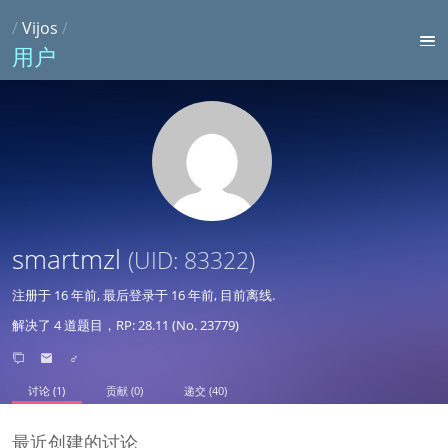
/
Vijos
/
用户
smartmzl
(UID: 83322)
注册于
16 年前
, 最后登录于
16 年前
, 目前离线.
解决了 4 道题目，RP: 28.11 (No. 23779)
♂
讨论 (1)
贡献 (0)
递交 (40)
最近创建的讨论