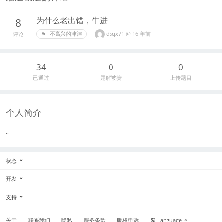
为什么老出错，牛进
8
dsqx71
@
16 年前
不高兴的津津
评论
34
0
0
已通过
题解被赞
上传题目
个人简介
..
状态
开发
支持
关于
联系我们
隐私
服务条款
版权申诉
Language