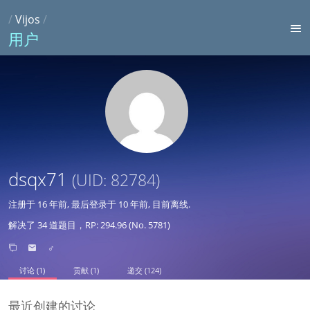
/
Vijos
/
用户
dsqx71
(UID: 82784)
注册于
16 年前
, 最后登录于
10 年前
, 目前离线.
解决了 34 道题目，RP: 294.96 (No. 5781)
♂
讨论 (1)
贡献 (1)
递交 (124)
最近创建的讨论