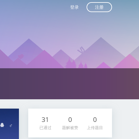
注册
登录
31
0
0
♂
已通过
题解被赞
上传题目