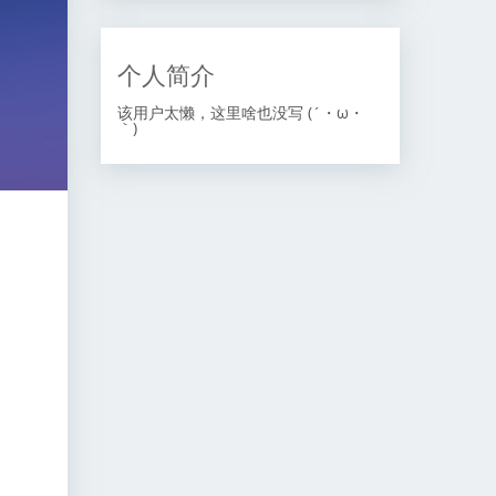
个人简介
该用户太懒，这里啥也没写 (´・ω・
｀)