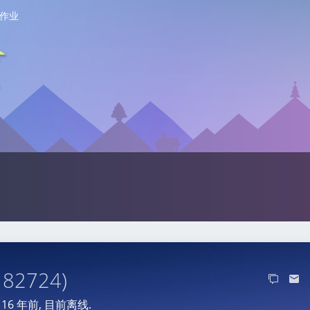
作业
: 82724)
于
16 年前
, 目前离线.