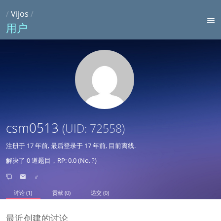
/
Vijos
/
用户
csm0513
(UID: 72558)
注册于
17 年前
, 最后登录于
17 年前
, 目前离线.
解决了 0 道题目，RP: 0.0 (No. ?)
♂
讨论 (1)
贡献 (0)
递交 (0)
最近创建的讨论