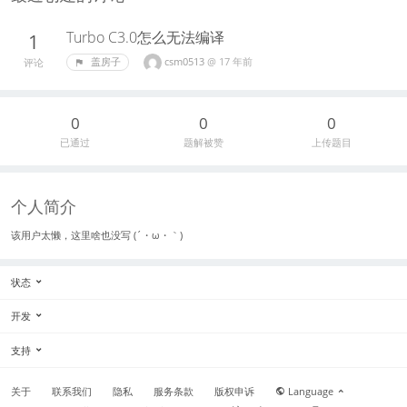
Turbo C3.0怎么无法编译
1
csm0513
@
17 年前
盖房子
评论
0
0
0
已通过
题解被赞
上传题目
个人简介
该用户太懒，这里啥也没写 (´・ω・｀)
状态
开发
支持
关于
联系我们
隐私
服务条款
版权申诉
Language