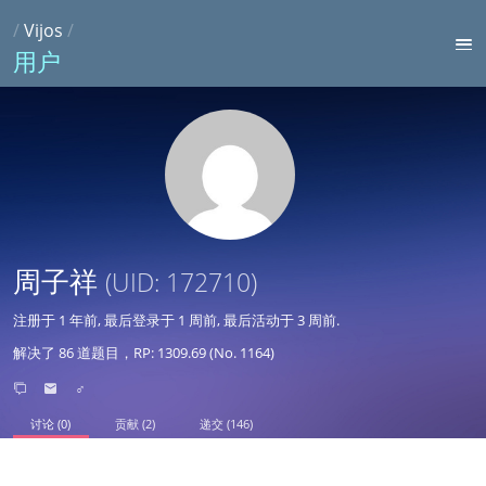
/
Vijos
/
用户
周子祥
(UID: 172710)
注册于
1 年前
, 最后登录于
1 周前
, 最后活动于
3 周前
.
解决了 86 道题目，RP: 1309.69 (No. 1164)
♂
讨论 (0)
贡献 (2)
递交 (146)