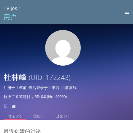
/
Vijos
/
用户
杜林峰
(UID: 172243)
注册于
1 年前
, 最后登录于
1 年前
, 目前离线.
解决了 0 道题目，RP: 0.0 (No. 49060)
讨论 (29)
贡献 (0)
递交 (86)
最近创建的讨论