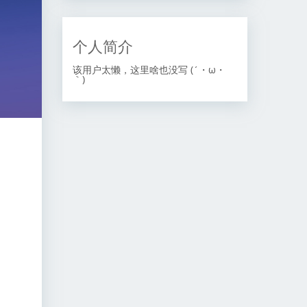
个人简介
该用户太懒，这里啥也没写 (´・ω・
｀)