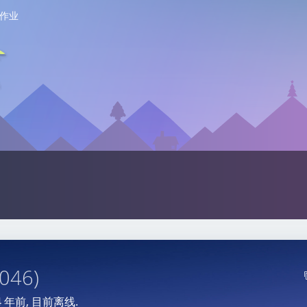
作业
5046)
4 年前
, 目前离线.