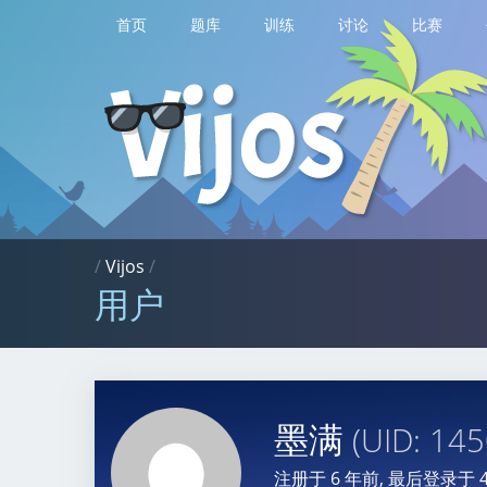
首页
题库
训练
讨论
比赛
/
Vijos
/
用户
墨满
(UID: 14
注册于
6 年前
, 最后登录于