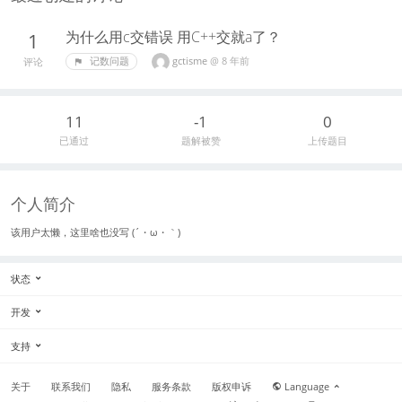
为什么用c交错误 用C++交就a了？
1
gctisme
@
8 年前
记数问题
评论
11
-1
0
已通过
题解被赞
上传题目
个人简介
该用户太懒，这里啥也没写 (´・ω・｀)
状态
开发
支持
关于
联系我们
隐私
服务条款
版权申诉
Language