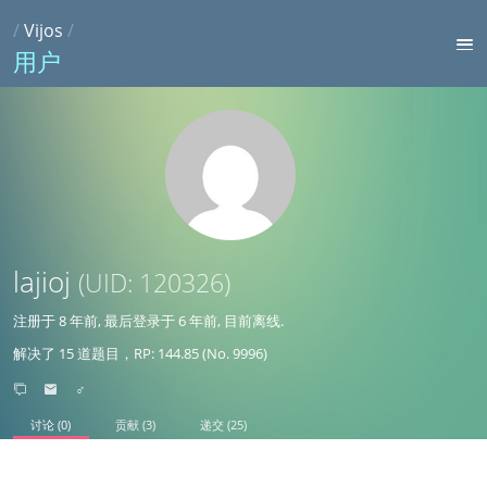
/
Vijos
/
用户
lajioj
(UID: 120326)
注册于
8 年前
, 最后登录于
6 年前
, 目前离线.
解决了 15 道题目，RP: 144.85 (No. 9996)
♂
讨论 (0)
贡献 (3)
递交 (25)