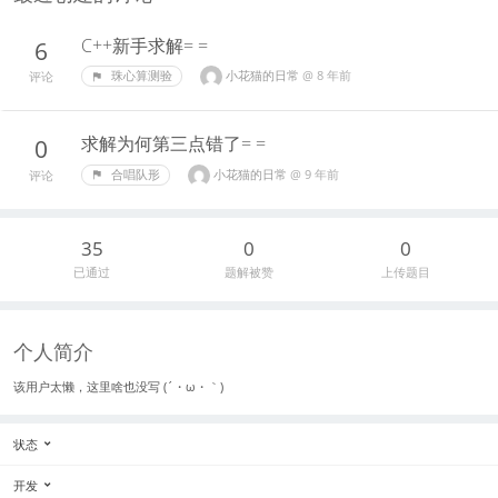
C++新手求解= =
6
小花猫的日常
@
8 年前
珠心算测验
评论
求解为何第三点错了= =
0
小花猫的日常
@
9 年前
合唱队形
评论
35
0
0
已通过
题解被赞
上传题目
个人简介
该用户太懒，这里啥也没写 (´・ω・｀)
状态
开发