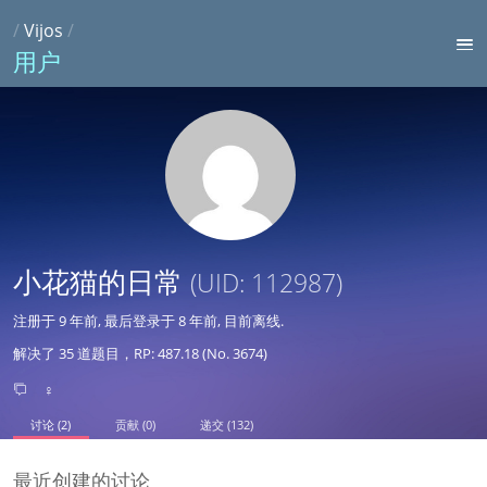
/
Vijos
/
用户
小花猫的日常
(UID: 112987)
注册于
9 年前
, 最后登录于
8 年前
, 目前离线.
解决了 35 道题目，RP: 487.18 (No. 3674)
♀
讨论 (2)
贡献 (0)
递交 (132)
最近创建的讨论