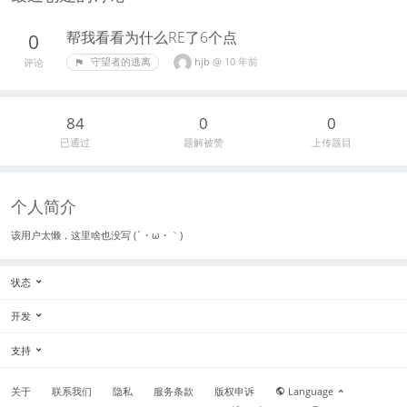
帮我看看为什么RE了6个点
0
hjb
@
10 年前
守望者的逃离
评论
84
0
0
已通过
题解被赞
上传题目
个人简介
该用户太懒，这里啥也没写 (´・ω・｀)
状态
开发
支持
关于
联系我们
隐私
服务条款
版权申诉
Language