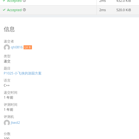
Accepted
2ms
432.0 KiB
Accepted
2ms
520.0 KiB
信息
递交者
qh0816
LV 8
类型
递交
题目
P1025 小飞侠的游园方案
语言
C++
递交时间
1 年前
评测时间
1 年前
评测机
Jtwd2
分数
100