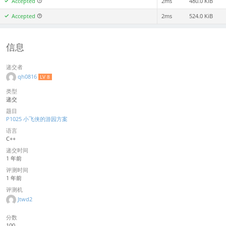
Accepted
2ms
480.0 KiB
Accepted
2ms
524.0 KiB
信息
递交者
qh0816
LV 8
类型
递交
题目
P1025 小飞侠的游园方案
语言
C++
递交时间
1 年前
评测时间
1 年前
评测机
Jtwd2
分数
100