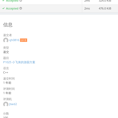
Accepted
2ms
324.0 KiB
Accepted
2ms
476.0 KiB
信息
递交者
qh0816
LV 8
类型
递交
题目
P1025 小飞侠的游园方案
语言
C++
递交时间
1 年前
评测时间
1 年前
评测机
Jtwd2
分数
100