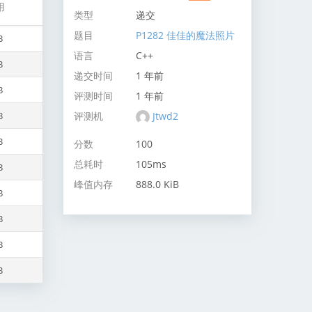
用
类型
递交
题目
P1282 佳佳的魔法照片
B
语言
C++
B
递交时间
1 年前
B
评测时间
1 年前
评测机
Jtwd2
B
B
分数
100
总耗时
105ms
B
峰值内存
888.0 KiB
B
B
B
B