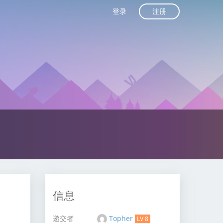
注册
登录
信息
递交者
Topher
LV 8