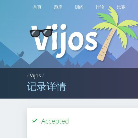
首页
题库
训练
讨论
比赛
/
Vijos
/
记录详情
Accepted