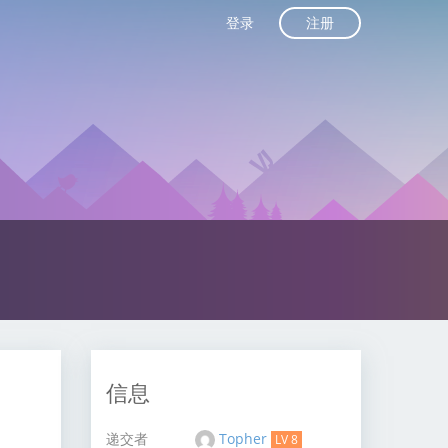
注册
登录
信息
递交者
Topher
LV 8