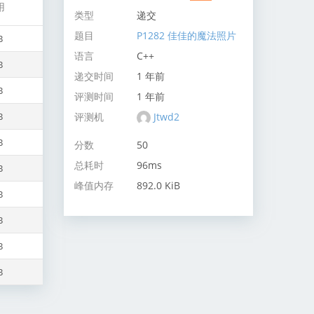
用
类型
递交
题目
P1282 佳佳的魔法照片
B
语言
C++
B
递交时间
1 年前
B
评测时间
1 年前
评测机
Jtwd2
B
B
分数
50
总耗时
96ms
B
峰值内存
892.0 KiB
B
B
B
B