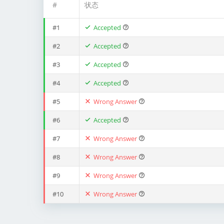
#
状态
#1
Accepted
#2
Accepted
#3
Accepted
#4
Accepted
#5
Wrong Answer
#6
Accepted
#7
Wrong Answer
#8
Wrong Answer
#9
Wrong Answer
#10
Wrong Answer