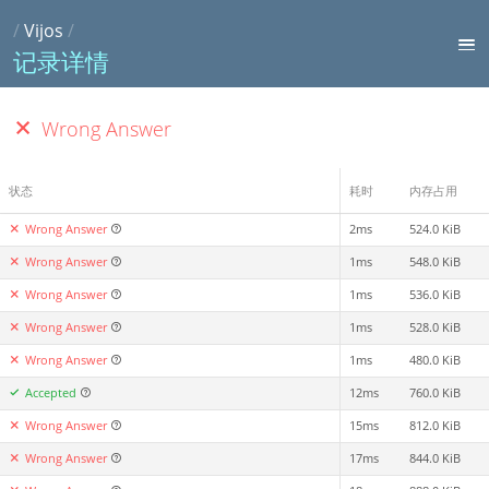
/
Vijos
/
记录详情
Wrong Answer
状态
耗时
内存占用
Wrong Answer
2ms
524.0 KiB
Wrong Answer
1ms
548.0 KiB
Wrong Answer
1ms
536.0 KiB
Wrong Answer
1ms
528.0 KiB
Wrong Answer
1ms
480.0 KiB
Accepted
12ms
760.0 KiB
Wrong Answer
15ms
812.0 KiB
Wrong Answer
17ms
844.0 KiB