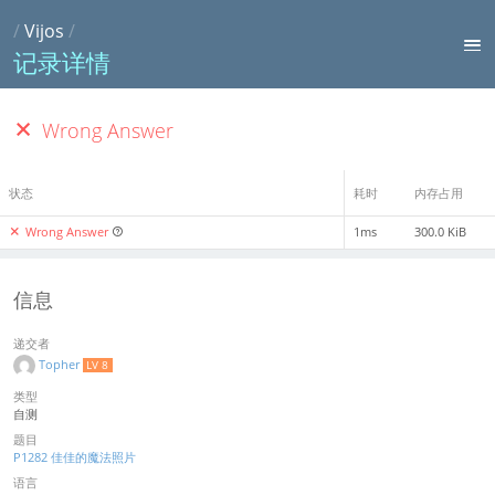
/
Vijos
/
记录详情
Wrong Answer
状态
耗时
内存占用
Wrong Answer
1ms
300.0 KiB
信息
递交者
Topher
LV 8
类型
自测
题目
P1282 佳佳的魔法照片
语言