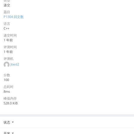
类型
递交
题目
P1304 回文数
语言
C++
递交时间
1 年前
评测时间
1 年前
评测机
Jtwd2
分数
100
总耗时
8ms
峰值内存
528.0 KiB
状态
开发