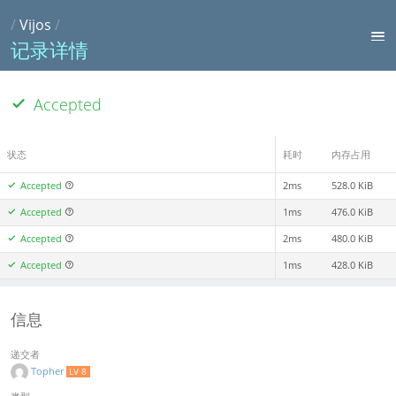
/
Vijos
/
记录详情
Accepted
状态
耗时
内存占用
Accepted
2ms
528.0 KiB
Accepted
1ms
476.0 KiB
Accepted
2ms
480.0 KiB
Accepted
1ms
428.0 KiB
信息
递交者
Topher
LV 8