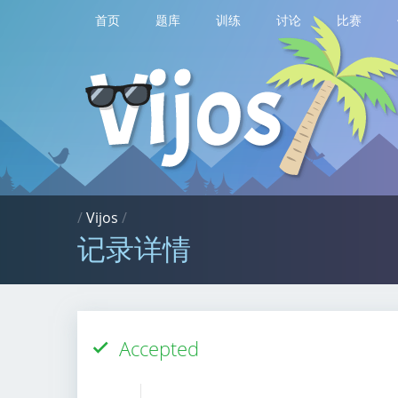
首页
题库
训练
讨论
比赛
/
Vijos
/
记录详情
Accepted