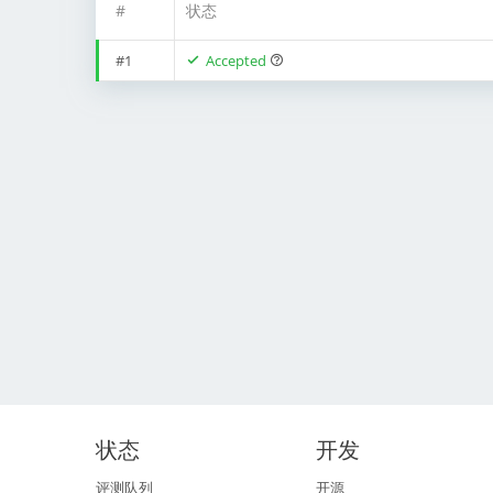
#
状态
#1
Accepted
状态
开发
评测队列
开源