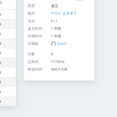
用
类型
递交
题目
P1097 合并果子
B
语言
C++
B
递交时间
1 年前
B
评测时间
1 年前
评测机
Jtwd2
B
B
分数
0
总耗时
1115ms
B
峰值内存
460.0 KiB
B
B
B
B