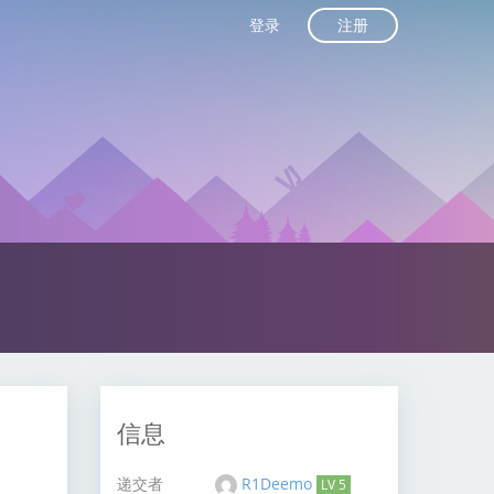
注册
登录
信息
递交者
R1Deemo
LV 5