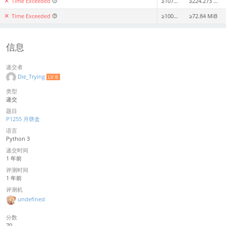
Time Exceeded
≥1078ms
≥224.273 MiB
Time Exceeded
≥1004ms
≥72.84 MiB
信息
递交者
Die_Trying
LV 8
类型
递交
题目
P1255 月饼盒
语言
Python 3
递交时间
1 年前
评测时间
1 年前
评测机
undefined
分数
70