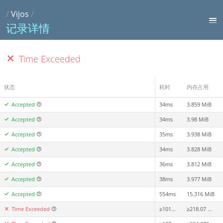
/
Vijos
/
记录详情
Time Exceeded
状态
耗时
内存占用
Accepted
34ms
3.859 MiB
Accepted
34ms
3.98 MiB
Accepted
35ms
3.938 MiB
Accepted
34ms
3.828 MiB
Accepted
36ms
3.812 MiB
Accepted
38ms
3.977 MiB
Accepted
554ms
15.316 MiB
Time Exceeded
≥1011ms
≥218.07 MiB