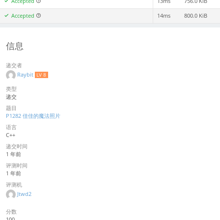
Accepted
13ms
756.0 KiB
Accepted
14ms
800.0 KiB
信息
递交者
Raybit
LV 8
类型
递交
题目
P1282 佳佳的魔法照片
语言
C++
递交时间
1 年前
评测时间
1 年前
评测机
Jtwd2
分数
100