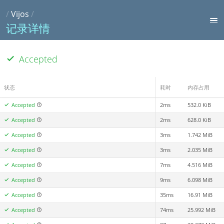
/
Vijos
/
记录详情
Accepted
状态
耗时
内存占用
Accepted
2ms
532.0 KiB
Accepted
2ms
628.0 KiB
Accepted
3ms
1.742 MiB
Accepted
3ms
2.035 MiB
Accepted
7ms
4.516 MiB
Accepted
9ms
6.098 MiB
Accepted
35ms
16.91 MiB
Accepted
74ms
25.992 MiB