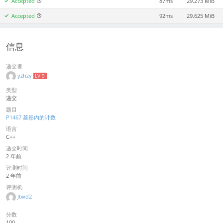
Accepted
87ms
29.273 MiB
Accepted
92ms
29.625 MiB
信息
递交者
yzhzy
LV 9
类型
递交
题目
P1467 菱形内的计数
语言
C++
递交时间
2 年前
评测时间
2 年前
评测机
Jtwd2
分数
100