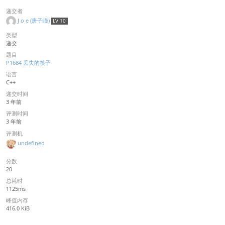
递交者
J o e (唐子瞳)
LV 10
类型
递交
题目
P1684 丢失的筷子
语言
C++
递交时间
3 年前
评测时间
3 年前
评测机
undefined
分数
20
总耗时
1125ms
峰值内存
416.0 KiB