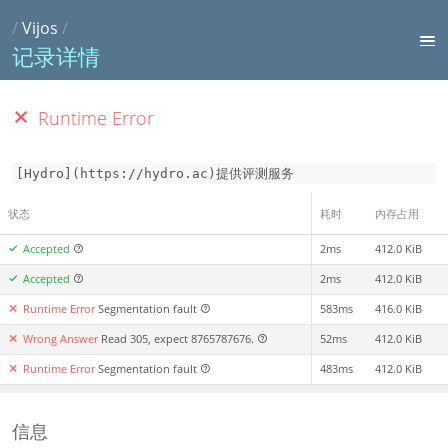
/
Vijos
/
记录详情
Runtime Error
[Hydro](https://hydro.ac)提供评测服务
状态
耗时
内存占用
Accepted
2ms
412.0 KiB
Accepted
2ms
412.0 KiB
Runtime Error
Segmentation fault
583ms
416.0 KiB
Wrong Answer
Read 305, expect 8765787676.
52ms
412.0 KiB
Runtime Error
Segmentation fault
483ms
412.0 KiB
信息