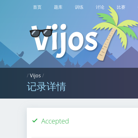
首页
题库
训练
讨论
比赛
/
Vijos
/
记录详情
Accepted