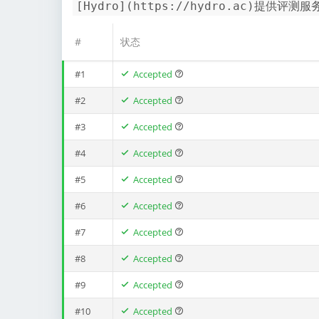
[Hydro](https://hydro.ac)提供评测服
#
状态
#1
Accepted
#2
Accepted
#3
Accepted
#4
Accepted
#5
Accepted
#6
Accepted
#7
Accepted
#8
Accepted
#9
Accepted
#10
Accepted