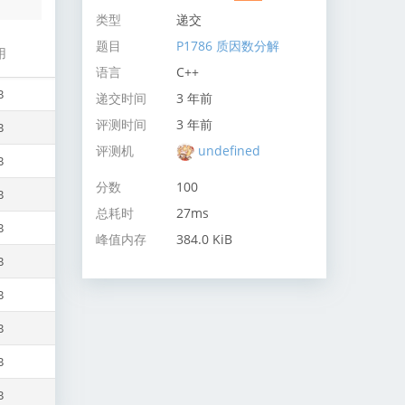
类型
递交
题目
P1786 质因数分解
用
语言
C++
B
递交时间
3 年前
评测时间
3 年前
B
评测机
undefined
B
分数
100
B
总耗时
27ms
B
峰值内存
384.0 KiB
B
B
B
B
B