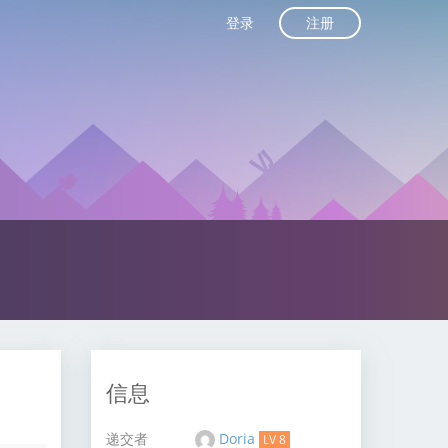
注册
登录
信息
递交者
Doria
LV 8