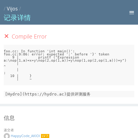
/
Vijos
/
记录详情
Compile Error
foo.cc: In function 'int main()':

foo.cc:9:86: error: expected ';' before '}' token

    9 |         printf ("Expression 
a:\nop(1,a)=x+y\nop(2,op(1,a))=y\nop(1,op(2,op(1,a)))=y")

      |                                                                                      
^

      |                                                                                      
;

   10 |     }

[Hydro](https://hydro.ac)提供评测服务
信息
递交者
HappyCode_AKIOI
LV 7