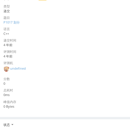
类型
递交
题目
P1017 划分
语言
C++
递交时间
4 年前
评测时间
4 年前
评测机
undefined
分数
0
总耗时
0ms
峰值内存
0 Bytes
状态