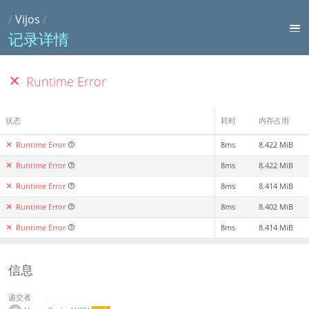
/
Vijos
/
记录详情
Runtime Error
状态
耗时
内存占用
Runtime Error
8ms
8.422 MiB
Runtime Error
8ms
8.422 MiB
Runtime Error
8ms
8.414 MiB
Runtime Error
8ms
8.402 MiB
Runtime Error
8ms
8.414 MiB
信息
递交者