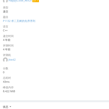
HappyCode_AKIOI
LV 7
类型
递交
题目
P1132 求二叉树的先序序列
语言
C++
递交时间
4 年前
评测时间
4 年前
评测机
Jtwd2
分数
0
总耗时
43ms
峰值内存
8.422 MiB
状态