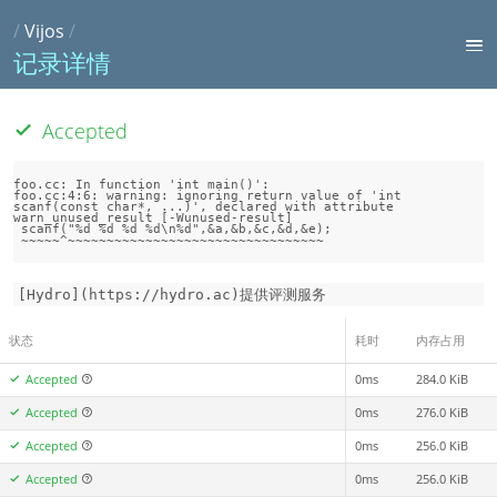
/
Vijos
/
记录详情
Accepted
foo.cc: In function 'int main()':

foo.cc:4:6: warning: ignoring return value of 'int 
scanf(const char*, ...)', declared with attribute 
warn_unused_result [-Wunused-result]

 scanf("%d %d %d %d\n%d",&a,&b,&c,&d,&e);

[Hydro](https://hydro.ac)提供评测服务
状态
耗时
内存占用
Accepted
0ms
284.0 KiB
Accepted
0ms
276.0 KiB
Accepted
0ms
256.0 KiB
Accepted
0ms
256.0 KiB