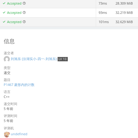
Accepted
73ms
28.309 MiB
Accepted
93ms
32.219 MiB
Accepted
101ms
32.629 MiB
信息
递交者
刘旭东 (汾湖实小-四一-刘旭东)
LV 10
类型
递交
题目
P1467 菱形内的计数
语言
C++
递交时间
5 年前
评测时间
5 年前
评测机
undefined