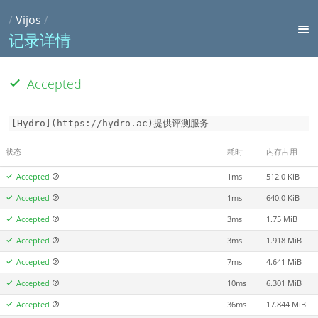
/
Vijos
/
记录详情
Accepted
[Hydro](https://hydro.ac)提供评测服务
状态
耗时
内存占用
Accepted
1ms
512.0 KiB
Accepted
1ms
640.0 KiB
Accepted
3ms
1.75 MiB
Accepted
3ms
1.918 MiB
Accepted
7ms
4.641 MiB
Accepted
10ms
6.301 MiB
Accepted
36ms
17.844 MiB