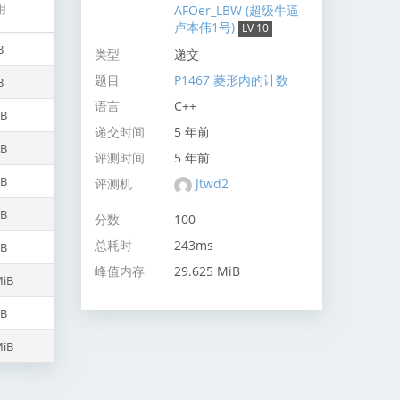
用
AFOer_LBW (超级牛逼
卢本伟1号)
LV 10
B
类型
递交
题目
P1467 菱形内的计数
B
语言
C++
iB
递交时间
5 年前
iB
评测时间
5 年前
iB
评测机
Jtwd2
iB
分数
100
总耗时
243ms
iB
峰值内存
29.625 MiB
MiB
iB
MiB