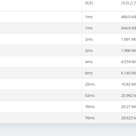
耗时
内存占
1ms
484.0 Ki
1ms
644.0 Ki
2ms
1.691 M
2ms
1.996 M
4ms
4.574 M
6ms
6.145 M
25ms
16.82 M
52ms
25.992 
70ms
29.27 M
76ms
29.625 