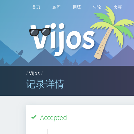
首页
题库
训练
讨论
比赛
/
Vijos
/
记录详情
Accepted