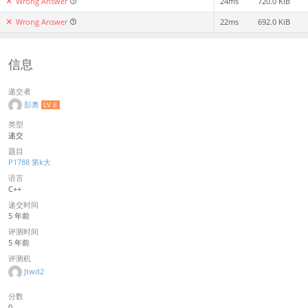
Wrong Answer
24ms
720.0 KiB
Wrong Answer
22ms
692.0 KiB
信息
递交者
彭奥
LV 8
类型
递交
题目
P1788 第k大
语言
C++
递交时间
5 年前
评测时间
5 年前
评测机
Jtwd2
分数
0