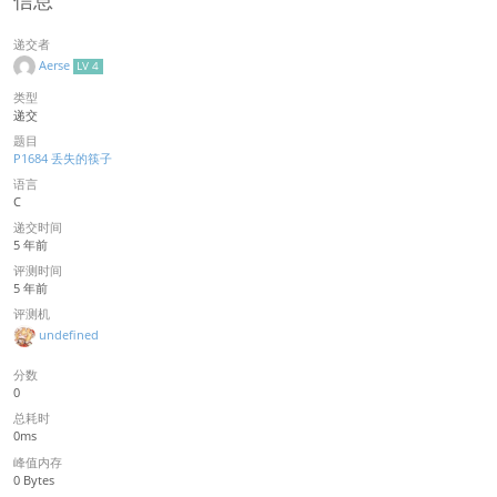
信息
递交者
Aerse
LV 4
类型
递交
题目
P1684 丢失的筷子
语言
C
递交时间
5 年前
评测时间
5 年前
评测机
undefined
分数
0
总耗时
0ms
峰值内存
0 Bytes