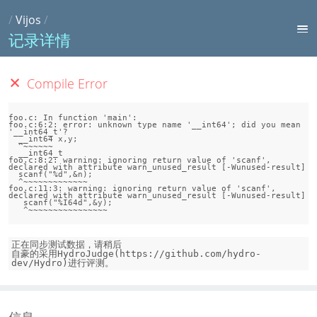
/
Vijos
/
记录详情
Compile Error
foo.c: In function 'main':

foo.c:6:2: error: unknown type name '__int64'; did you mean 
'__int64_t'?

  __int64 x,y;

  ^~~~~~~

  __int64_t

foo.c:8:2: warning: ignoring return value of 'scanf', 
declared with attribute warn_unused_result [-Wunused-result]

  scanf("%d",&n);

  ^~~~~~~~~~~~~~

foo.c:11:3: warning: ignoring return value of 'scanf', 
declared with attribute warn_unused_result [-Wunused-result]

   scanf("%I64d",&y);

正在同步测试数据，请稍后

自豪的采用HydroJudge(https://github.com/hydro-
dev/Hydro)进行评测。